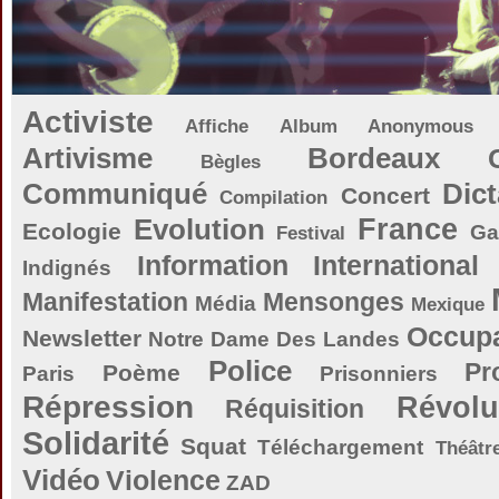
Activiste
Affiche
Album
Anonymous
Artivisme
Bordeaux
Bègles
Communiqué
Dict
Concert
Compilation
Evolution
France
Ecologie
Ga
Festival
Information
International
Indignés
Manifestation
Mensonges
Média
Mexique
Occupa
Newsletter
Notre Dame Des Landes
Police
Pr
Poème
Paris
Prisonniers
Répression
Révolu
Réquisition
Solidarité
Squat
Téléchargement
Théâtr
Vidéo
Violence
ZAD