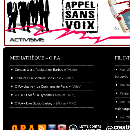
MÉDIATHÈQUE » O.P.A.
FIL INF
Concert à la « Rockschool Barbey »
(Vidéo)
Mai 
éprouvée
Festival « La Semaine Sans Télé »
(Vidéo)
Mai 20
O.P.A chante « La Commune de Paris »
(Vidéo)
Février
O.P.A « Live à La Dynamo »
(Album - MP3)
Juin 2
O.P.A « Live Studio Barbey »
(Album - MP3)
télécharg
Juin 2