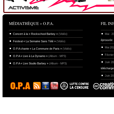
MÉDIATHÈQUE » O.P.A.
FIL INF
Concert à la « Rockschool Barbey »
(Vidéo)
Mai 
éprouvée
Festival « La Semaine Sans Télé »
(Vidéo)
Mai 20
O.P.A chante « La Commune de Paris »
(Vidéo)
Février
O.P.A « Live à La Dynamo »
(Album - MP3)
Juin 2
O.P.A « Live Studio Barbey »
(Album - MP3)
télécharg
Juin 2