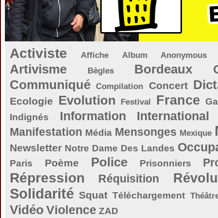
Activiste
Affiche
Album
Anonymous
Artivisme
Bordeaux
Bègles
Communiqué
Dict
Concert
Compilation
Evolution
France
Ecologie
Ga
Festival
Information
International
Indignés
Manifestation
Mensonges
Média
Mexique
Occupa
Newsletter
Notre Dame Des Landes
Police
Pr
Poème
Paris
Prisonniers
Répression
Révolu
Réquisition
Solidarité
Squat
Téléchargement
Théâtr
Vidéo
Violence
ZAD