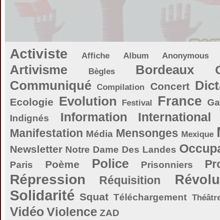
Activiste
Affiche
Album
Anonymous
Artivisme
Bordeaux
Bègles
Communiqué
Dict
Concert
Compilation
Evolution
France
Ecologie
Ga
Festival
Information
International
Indignés
Manifestation
Mensonges
Média
Mexique
Occupa
Newsletter
Notre Dame Des Landes
Police
Pr
Poème
Paris
Prisonniers
Répression
Révolu
Réquisition
Solidarité
Squat
Téléchargement
Théâtr
Vidéo
Violence
ZAD