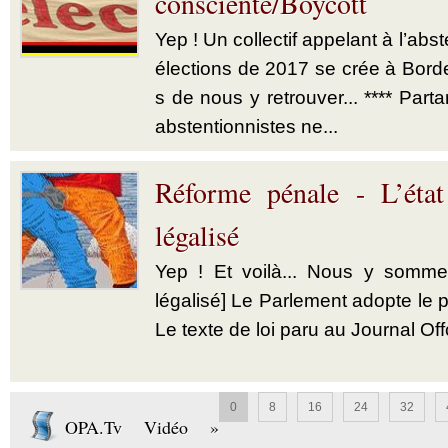
consciente/Boycott
Yep ! Un collectif appelant à l’abs
élections de 2017 se crée à Bord
s de nous y retrouver... **** Part
abstentionnistes ne...
Réforme pénale - L’état
légalisé
Yep ! Et voilà... Nous y sommes
légalisé] Le Parlement adopte le 
Le texte de loi paru au Journal Offc
0
8
16
24
32
OPA.Tv Vidéo »