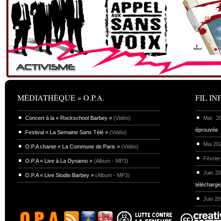
MÉDIATHÈQUE » O.P.A.
FIL INF
Concert à la « Rockschool Barbey »
(Vidéo)
Mai 
éprouvée
Festival « La Semaine Sans Télé »
(Vidéo)
Mai 20
O.P.A chante « La Commune de Paris »
(Vidéo)
Février
O.P.A « Live à La Dynamo »
(Album - MP3)
Juin 2
O.P.A « Live Studio Barbey »
(Album - MP3)
télécharg
Juin 2