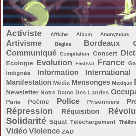
Activiste
Affiche
Album
Anonymous
Artivisme
Bordeaux
Bègles
Communiqué
Dict
Concert
Compilation
Evolution
France
Ecologie
Ga
Festival
Information
International
Indignés
Manifestation
Mensonges
Média
Mexique
Occupa
Newsletter
Notre Dame Des Landes
Police
Pr
Poème
Paris
Prisonniers
Répression
Révolu
Réquisition
Solidarité
Squat
Téléchargement
Théâtr
Vidéo
Violence
ZAD