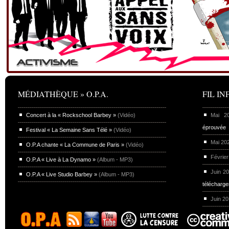
MÉDIATHÈQUE » O.P.A.
FIL INF
Concert à la « Rockschool Barbey »
(Vidéo)
Mai 
éprouvée
Festival « La Semaine Sans Télé »
(Vidéo)
Mai 20
O.P.A chante « La Commune de Paris »
(Vidéo)
Février
O.P.A « Live à La Dynamo »
(Album - MP3)
Juin 2
O.P.A « Live Studio Barbey »
(Album - MP3)
télécharg
Juin 2