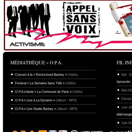
MÉDIATHÈQUE » O.P.A.
FIL INF
Concert à la « Rockschool Barbey »
(Vidéo)
Mai 
éprouvée
Festival « La Semaine Sans Télé »
(Vidéo)
Mai 20
O.P.A chante « La Commune de Paris »
(Vidéo)
Février
O.P.A « Live à La Dynamo »
(Album - MP3)
Juin 2
O.P.A « Live Studio Barbey »
(Album - MP3)
télécharg
Juin 2