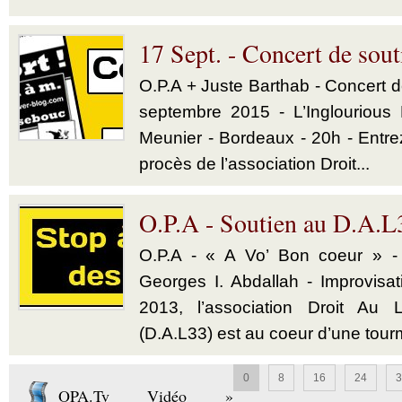
17 Sept. - Concert de sout
O.P.A + Juste Barthab - Concert d
septembre 2015 - L’Inglourious
Meunier - Bordeaux - 20h - Entrez
procès de l’association Droit...
O.P.A - Soutien au D.A.L
O.P.A - « A Vo’ Bon coeur » -
Georges I. Abdallah - Improvisati
2013, l’association Droit Au
(D.A.L33) est au coeur d’une tour
0
8
16
24
3
OPA.Tv Vidéo »