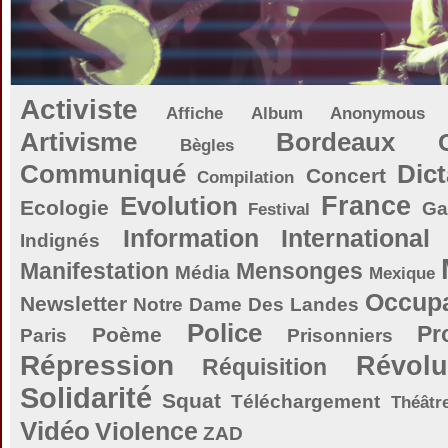
Activiste
Affiche
Album
Anonymous
Artivisme
Bordeaux
Bègles
Communiqué
Dict
Concert
Compilation
Evolution
France
Ecologie
Ga
Festival
Information
International
Indignés
Manifestation
Mensonges
Média
Mexique
Occupa
Newsletter
Notre Dame Des Landes
Police
Pr
Poème
Paris
Prisonniers
Répression
Révolu
Réquisition
Solidarité
Squat
Téléchargement
Théâtr
Vidéo
Violence
ZAD