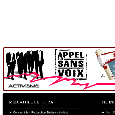
MÉDIATHÈQUE » O.P.A.
FIL INF
Concert à la « Rockschool Barbey »
(Vidéo)
Mai 