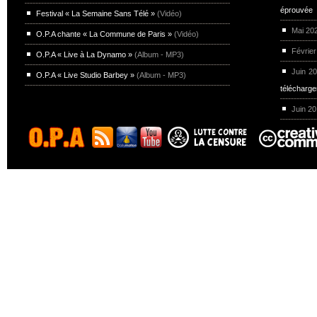
éprouvée
Festival « La Semaine Sans Télé »
(Vidéo)
Mai 20
O.P.A chante « La Commune de Paris »
(Vidéo)
Février
O.P.A « Live à La Dynamo »
(Album - MP3)
Juin 2
O.P.A « Live Studio Barbey »
(Album - MP3)
télécharg
Juin 2