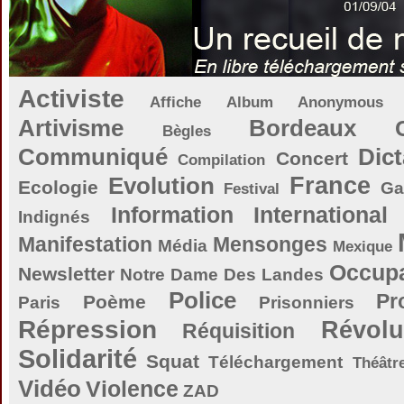
Activiste
Affiche
Album
Anonymous
Artivisme
Bordeaux
Bègles
Communiqué
Dict
Concert
Compilation
Evolution
France
Ecologie
Ga
Festival
Information
International
Indignés
Manifestation
Mensonges
Média
Mexique
Occupa
Newsletter
Notre Dame Des Landes
Police
Pr
Poème
Paris
Prisonniers
Répression
Révolu
Réquisition
Solidarité
Squat
Téléchargement
Théâtr
Vidéo
Violence
ZAD