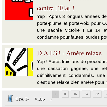
contre l’Etat !
Yep ! Après 8 longues années de b
porte-plume et porte-voix pour O.
une sacrée victoire ! Le 14 av
condamné pour fautes lourdes pou
D.A.L33 - Amère relaxe
Yep ! Après trois ans de procédu
une cassation gagnée, une re
définitivement condamnés, une a
c’est une relaxe bien amère pour m.
0
8
16
24
32
OPA.Tv Vidéo »