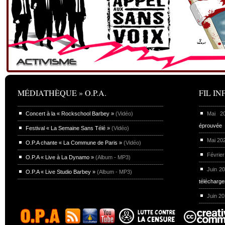
MÉDIATHÈQUE » O.P.A.
FIL INF
Concert à la « Rockschool Barbey »
(Vidéo)
Mai 
éprouvée
Festival « La Semaine Sans Télé »
(Vidéo)
Mai 20
O.P.A chante « La Commune de Paris »
(Vidéo)
Février
O.P.A « Live à La Dynamo »
(Album - MP3)
Juin 2
O.P.A « Live Studio Barbey »
(Album - MP3)
télécharg
Juin 2