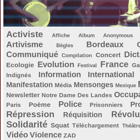
Activiste
Affiche
Album
Anonymous
Artivisme
Bordeaux
Bègles
Communiqué
Dict
Concert
Compilation
Evolution
France
Ecologie
Ga
Festival
Information
International
Indignés
Manifestation
Mensonges
Média
Mexique
Occupa
Newsletter
Notre Dame Des Landes
Police
Pr
Poème
Paris
Prisonniers
Répression
Révolu
Réquisition
Solidarité
Squat
Téléchargement
Théâtr
Vidéo
Violence
ZAD