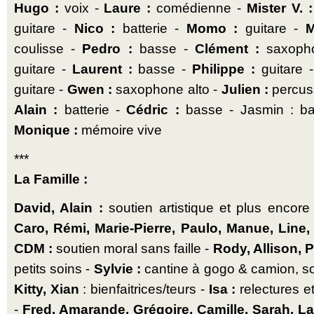
Hugo :
voix -
Laure :
comédienne -
Mister V. :
guitare -
Nico :
batterie -
Momo :
guitare -
M
coulisse -
Pedro :
basse -
Clément :
saxopho
guitare -
Laurent :
basse -
Philippe :
guitare 
guitare -
Gwen :
saxophone alto -
Julien :
percus
Alain :
batterie -
Cédric :
basse - Jasmin : b
Monique :
mémoire vive
***
La Famille :
David, Alain :
soutien artistique et plus encore
Caro, Rémi, Marie-Pierre, Paulo, Manue, Line,
CDM :
soutien moral sans faille -
Rody, Allison, P
petits soins -
Sylvie :
cantine à gogo & camion, sou
Kitty, Xian
: bienfaitrices/teurs -
Isa :
relectures e
-
Fred, Amarande, Grégoire, Camille, Sarah, L