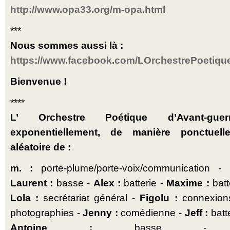
http://www.opa33.org/m-opa.html
***
Nous sommes aussi là :
https://www.facebook.com/LOrchestrePoetiq
Bienvenue !
****
L’ Orchestre Poétique d’Avant-g
exponentiellement, de manière ponctuell
aléatoire de :
m. :
porte-plume/porte-voix/communication -
Laurent :
basse -
Alex :
batterie -
Maxime :
batt
Lola :
secrétariat général -
Figolu :
connexion
photographies -
Jenny :
comédienne -
Jeff :
batt
Antoine :
basse 