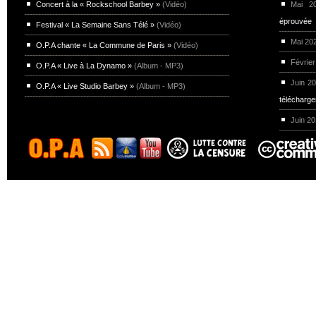
Concert à la « Rockschool Barbey »
(Vidéo)
Mai 
éprouvée
Festival « La Semaine Sans Télé »
(Vidéo)
Mai 20
O.P.A chante « La Commune de Paris »
(Vidéo)
Février
O.P.A « Live à La Dynamo »
(Album - MP3)
Juin 2
O.P.A « Live Studio Barbey »
(Album - MP3)
télécharg
Juin 2