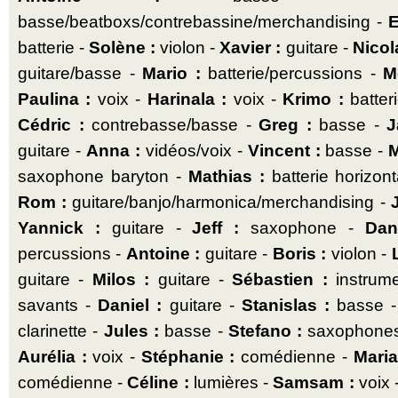
basse/beatboxs/contrebassine/merchandising -
E
batterie -
Solène :
violon -
Xavier :
guitare -
Nicol
guitare/basse -
Mario :
batterie/percussions -
M
Paulina :
voix -
Harinala :
voix -
Krimo :
batter
Cédric :
contrebasse/basse -
Greg :
basse -
J
guitare -
Anna :
vidéos/voix -
Vincent :
basse -
saxophone baryton -
Mathias :
batterie horizon
Rom :
guitare/banjo/harmonica/merchandising -
Yannick :
guitare -
Jeff :
saxophone -
Dan
percussions -
Antoine :
guitare -
Boris :
violon -
guitare -
Milos :
guitare -
Sébastien :
instrume
savants -
Daniel :
guitare -
Stanislas :
basse -
clarinette -
Jules :
basse -
Stefano :
saxophone
Aurélia :
voix -
Stéphanie :
comédienne -
Maria
comédienne -
Céline :
lumières -
Samsam :
voix 