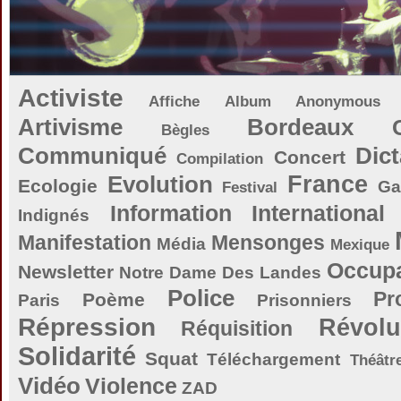
Activiste
Affiche
Album
Anonymous
Artivisme
Bordeaux
Bègles
Communiqué
Dict
Concert
Compilation
Evolution
France
Ecologie
Ga
Festival
Information
International
Indignés
Manifestation
Mensonges
Média
Mexique
Occupa
Newsletter
Notre Dame Des Landes
Police
Pr
Poème
Paris
Prisonniers
Répression
Révolu
Réquisition
Solidarité
Squat
Téléchargement
Théâtr
Vidéo
Violence
ZAD