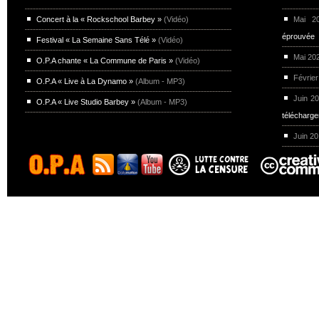
Concert à la « Rockschool Barbey »
(Vidéo)
Mai 
éprouvée
Festival « La Semaine Sans Télé »
(Vidéo)
Mai 20
O.P.A chante « La Commune de Paris »
(Vidéo)
Février
O.P.A « Live à La Dynamo »
(Album - MP3)
Juin 2
O.P.A « Live Studio Barbey »
(Album - MP3)
télécharg
Juin 2