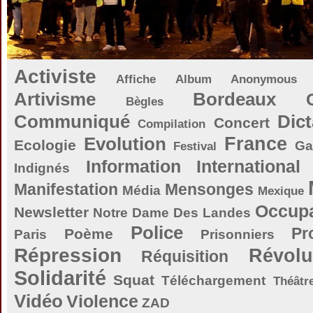
Activiste
Affiche
Album
Anonymous
Artivisme
Bordeaux
Bègles
Communiqué
Dict
Concert
Compilation
Evolution
France
Ecologie
Ga
Festival
Information
International
Indignés
Manifestation
Mensonges
Média
Mexique
Occupa
Newsletter
Notre Dame Des Landes
Police
Pr
Poème
Paris
Prisonniers
Répression
Révolu
Réquisition
Solidarité
Squat
Téléchargement
Théâtr
Vidéo
Violence
ZAD