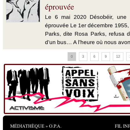
éprouvée
Le 6 mai 2020 Désobéir, une u
éprouvée Le 1er décembre 1955,
Parks, dite Rosa Parks, refusa d’
d’un bus… A l’heure où nous avon
0
3
6
9
12
MÉDIATHÈQUE » O.P.A.
FIL INF