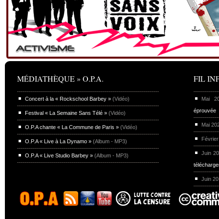
MÉDIATHÈQUE » O.P.A.
FIL INF
Concert à la « Rockschool Barbey »
(Vidéo)
Mai 
éprouvée
Festival « La Semaine Sans Télé »
(Vidéo)
Mai 20
O.P.A chante « La Commune de Paris »
(Vidéo)
Février
O.P.A « Live à La Dynamo »
(Album - MP3)
Juin 2
O.P.A « Live Studio Barbey »
(Album - MP3)
télécharg
Juin 2