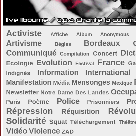
Activiste
Affiche
Album
Anonymous
Artivisme
Bordeaux
Bègles
Communiqué
Dict
Concert
Compilation
Evolution
France
Ecologie
Ga
Festival
Information
International
Indignés
Manifestation
Mensonges
Média
Mexique
Occupa
Newsletter
Notre Dame Des Landes
Police
Pr
Poème
Paris
Prisonniers
Répression
Révolu
Réquisition
Solidarité
Squat
Téléchargement
Théâtr
Vidéo
Violence
ZAD