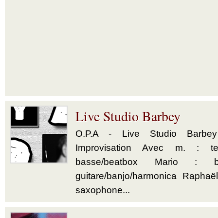
Live Studio Barbey
O.P.A - Live Studio Barbe
Improvisation Avec m. : tex
basse/beatbox Mario : b
guitare/banjo/harmonica Raphaë
saxophone...