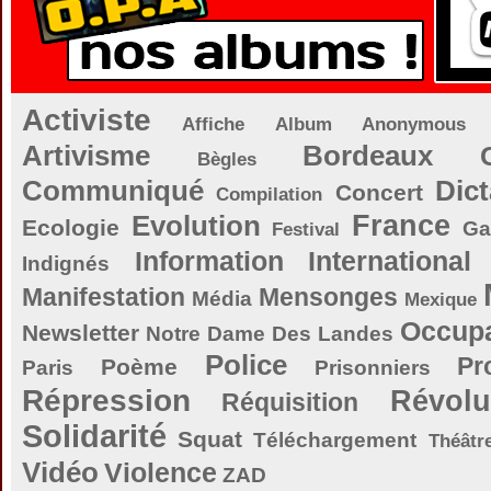
Activiste
Affiche
Album
Anonymous
Artivisme
Bordeaux
Bègles
Communiqué
Dict
Concert
Compilation
Evolution
France
Ecologie
Ga
Festival
Information
International
Indignés
Manifestation
Mensonges
Média
Mexique
Occupa
Newsletter
Notre Dame Des Landes
Police
Pr
Poème
Paris
Prisonniers
Répression
Révolu
Réquisition
Solidarité
Squat
Téléchargement
Théâtr
Vidéo
Violence
ZAD