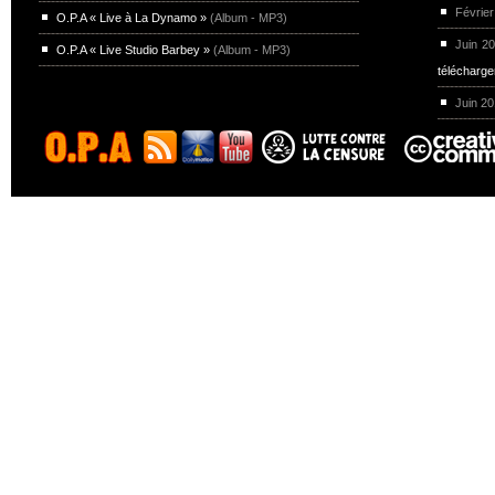
Février
O.P.A « Live à La Dynamo »
(Album - MP3)
Juin 2
O.P.A « Live Studio Barbey »
(Album - MP3)
télécharg
Juin 2