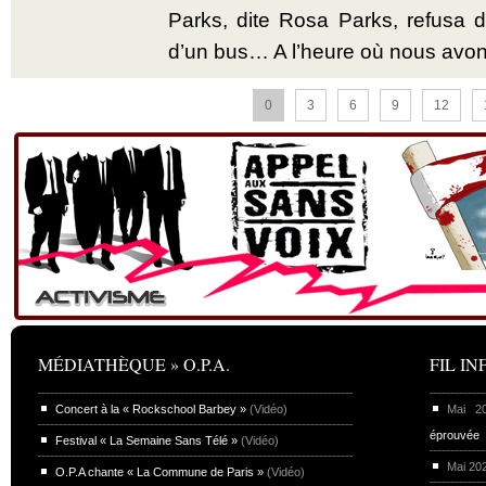
Parks, dite Rosa Parks, refusa d’
d’un bus… A l’heure où nous avon
0
3
6
9
12
MÉDIATHÈQUE » O.P.A.
FIL INF
Concert à la « Rockschool Barbey »
(Vidéo)
Mai 
éprouvée
Festival « La Semaine Sans Télé »
(Vidéo)
Mai 20
O.P.A chante « La Commune de Paris »
(Vidéo)