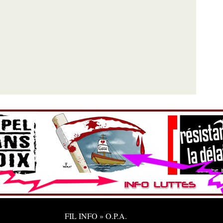
FIL INFO » O.P.A.