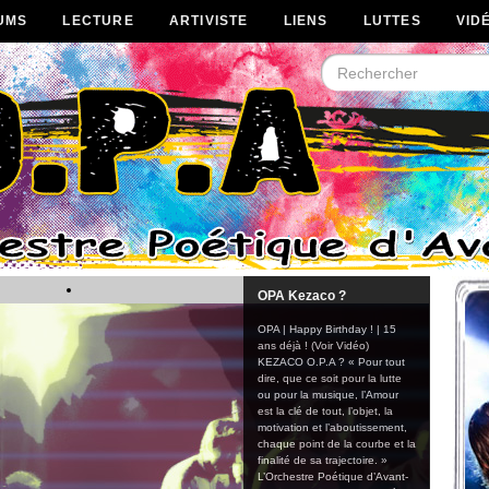
UMS
LECTURE
ARTIVISTE
LIENS
LUTTES
VID
OPA Kezaco ?
OPA | Happy Birthday ! | 15
ans déjà ! (Voir Vidéo)
KEZACO O.P.A ? « Pour tout
dire, que ce soit pour la lutte
ou pour la musique, l’Amour
est la clé de tout, l’objet, la
motivation et l’aboutissement,
chaque point de la courbe et la
finalité de sa trajectoire. »
L’Orchestre Poétique d’Avant-