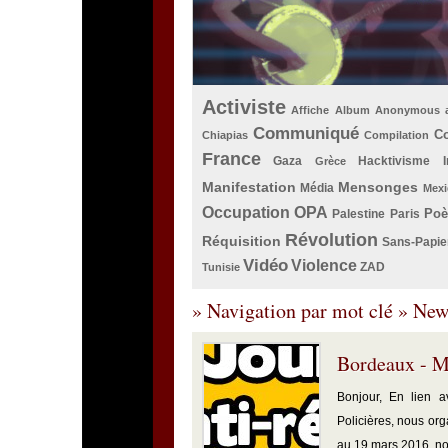
Activiste
Affiche
Album
Anonymous
Communiqué
Co
Chiapias
Compilation
France
Gaza
Hacktivisme
Grèce
Manifestation
Mensonges
Média
Mexi
Occupation
OPA
Po
Palestine
Paris
Révolution
Réquisition
Sans-Papie
Vidéo
Violence
ZAD
Tunisie
» Navigation par mot clé » New
Bordeaux - M
Bonjour, En lien 
Policières, nous or
au 19 mars 2016, nou