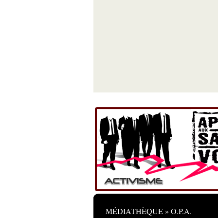
MÉDIATHÈQUE » O.P.A.