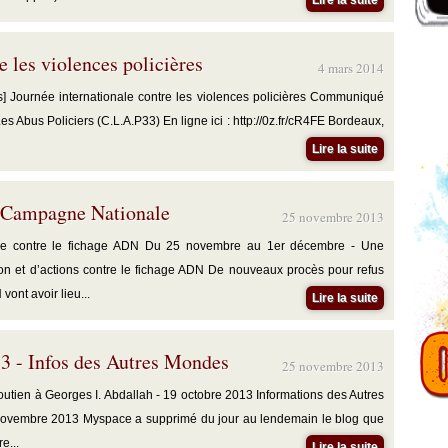
Lire la suite
e les violences policières
4 mars 2014
] Journée internationale contre les violences policières Communiqué
es Abus Policiers (C.L.A.P33) En ligne ici : http://0z.fr/cR4FE Bordeaux,
Lire la suite
 Campagne Nationale
25 novembre 2013
e contre le fichage ADN Du 25 novembre au 1er décembre - Une
on et d’actions contre le fichage ADN De nouveaux procès pour refus
ont avoir lieu...
Lire la suite
3 - Infos des Autres Mondes
25 novembre 2013
outien à Georges I. Abdallah - 19 octobre 2013 Informations des Autres
ovembre 2013 Myspace a supprimé du jour au lendemain le blog que
e...
Lire la suite