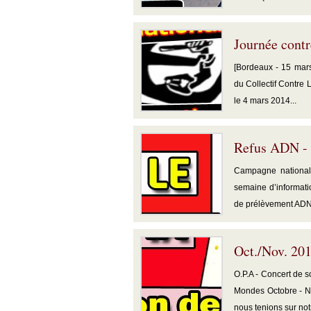
Journée contr
[Bordeaux - 15 mars
du Collectif Contre L
le 4 mars 2014...
Refus ADN -
Campagne national
semaine d’informati
de prélèvement ADN v
Oct./Nov. 201
O.P.A - Concert de s
Mondes Octobre - N
nous tenions sur notr