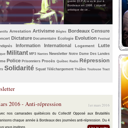
guerre (O.P.A) a vu le jour à
Bordeaux en 1998. L’objectif
artistique de ce...
Artivisme
Bordeaux
Censure
Arrestation
antifa
Bègles
Dictature
Evolution
ncert
Ecologie
Documentaire
Festival
Lutte
Information
International
Logement
Indignés
Militant
Newsletter
MP3
Notre Dame Des Landes
que
Nantes
Répression
Police
Procès
ème
Prisonniers
Québec
Radio
Solidarité
Squat
rs
Téléchargement
Théâtre
Toulouse
Tract
sletter
ars 2016 - Anti-répression
1er mars 2016
avec nos camarades québécois du Collectif Opposé aux Brutalités
ganisons chaque année à Bordeaux des journées anti-répression. Du 4
s vous invitons...