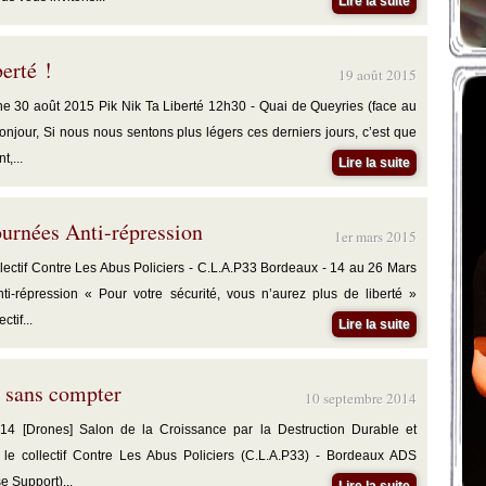
Lire la suite
berté !
19 août 2015
 30 août 2015 Pik Nik Ta Liberté 12h30 - Quai de Queyries (face au
onjour, Si nous nous sentons plus légers ces derniers jours, c’est que
,...
Lire la suite
urnées Anti-répression
1er mars 2015
ctif Contre Les Abus Policiers - C.L.A.P33 Bordeaux - 14 au 26 Mars
i-répression « Pour votre sécurité, vous n’aurez plus de liberté »
ctif...
Lire la suite
r sans compter
10 septembre 2014
4 [Drones] Salon de la Croissance par la Destruction Durable et
r le collectif Contre Les Abus Policiers (C.L.A.P33) - Bordeaux ADS
 Support)...