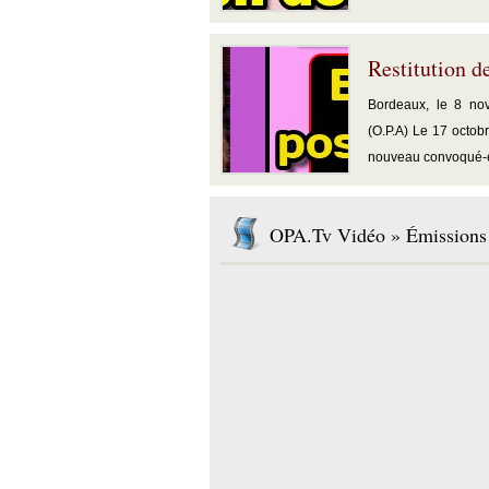
Restitution de
Bordeaux, le 8 no
(O.P.A) Le 17 octob
nouveau convoqué-e
OPA.Tv Vidéo » Émissions 