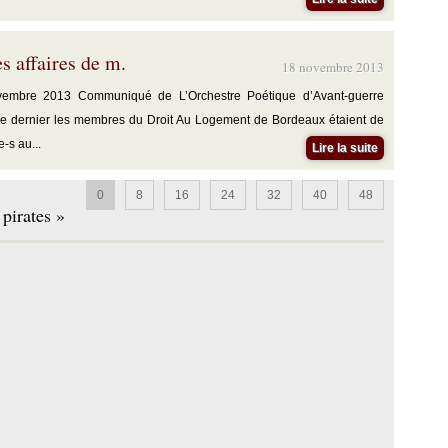
s affaires de m.
18 novembre 2013
vembre 2013 Communiqué de L’Orchestre Poétique d’Avant-guerre
re dernier les membres du Droit Au Logement de Bordeaux étaient de
-s au...
Lire la suite
0
8
16
24
32
40
48
pirates »