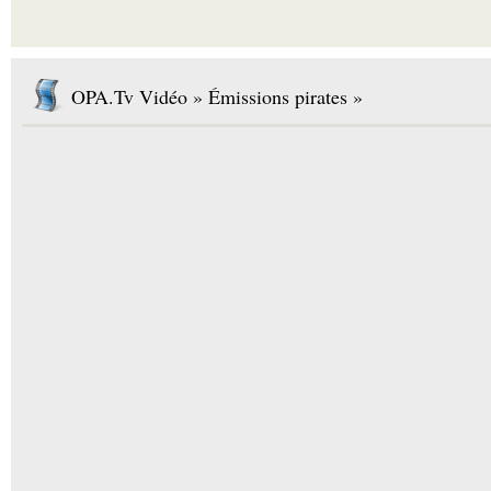
OPA.Tv Vidéo » Émissions pirates »