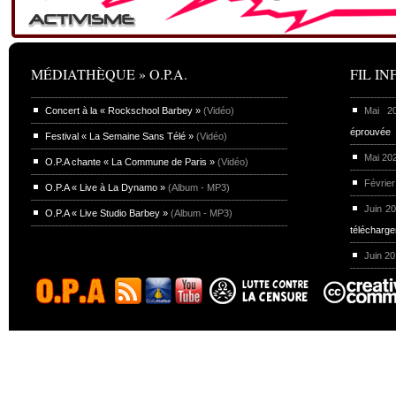
MÉDIATHÈQUE » O.P.A.
FIL INF
Concert à la « Rockschool Barbey »
(Vidéo)
Mai 
éprouvée
Festival « La Semaine Sans Télé »
(Vidéo)
Mai 20
O.P.A chante « La Commune de Paris »
(Vidéo)
Février
O.P.A « Live à La Dynamo »
(Album - MP3)
Juin 2
O.P.A « Live Studio Barbey »
(Album - MP3)
télécharg
Juin 2