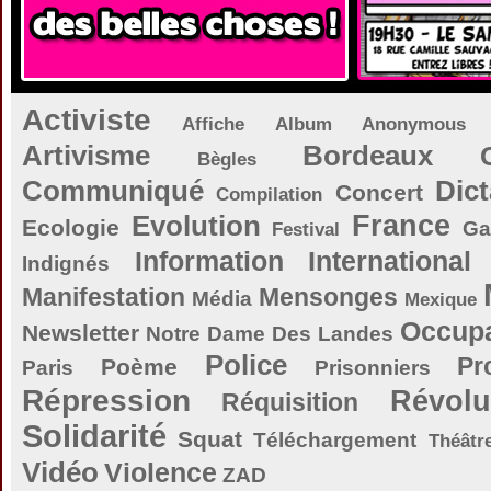
Activiste
Affiche
Album
Anonymous
Artivisme
Bordeaux
Bègles
Communiqué
Dict
Concert
Compilation
Evolution
France
Ecologie
Ga
Festival
Information
International
Indignés
Manifestation
Mensonges
Média
Mexique
Occupa
Newsletter
Notre Dame Des Landes
Police
Pr
Poème
Paris
Prisonniers
Répression
Révolu
Réquisition
Solidarité
Squat
Téléchargement
Théâtr
Vidéo
Violence
ZAD