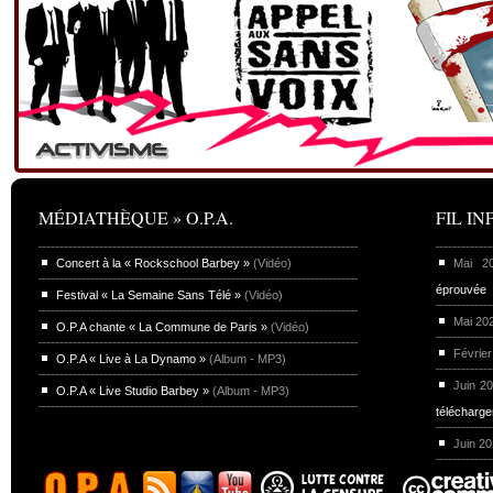
MÉDIATHÈQUE » O.P.A.
FIL INF
Concert à la « Rockschool Barbey »
(Vidéo)
Mai 
éprouvée
Festival « La Semaine Sans Télé »
(Vidéo)
Mai 20
O.P.A chante « La Commune de Paris »
(Vidéo)
Février
O.P.A « Live à La Dynamo »
(Album - MP3)
Juin 2
O.P.A « Live Studio Barbey »
(Album - MP3)
télécharg
Juin 2