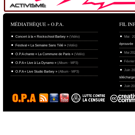
MÉDIATHÈQUE » O.P.A.
FIL INF
Concert à la « Rockschool Barbey »
(Vidéo)
Mai 
éprouvée
Festival « La Semaine Sans Télé »
(Vidéo)
Mai 20
O.P.A chante « La Commune de Paris »
(Vidéo)
Février
O.P.A « Live à La Dynamo »
(Album - MP3)
Juin 2
O.P.A « Live Studio Barbey »
(Album - MP3)
télécharg
Juin 2