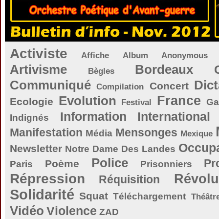
Activiste
Affiche
Album
Anonymous
Artivisme
Bordeaux
Bègles
Communiqué
Dict
Concert
Compilation
Evolution
France
Ecologie
Ga
Festival
Information
International
Indignés
Manifestation
Mensonges
Média
Mexique
Occupa
Newsletter
Notre Dame Des Landes
Police
Pr
Poème
Paris
Prisonniers
Répression
Révolu
Réquisition
Solidarité
Squat
Téléchargement
Théâtr
Vidéo
Violence
ZAD