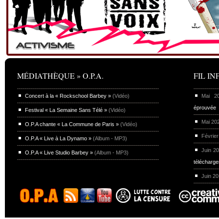
MÉDIATHÈQUE » O.P.A.
FIL INF
Concert à la « Rockschool Barbey »
(Vidéo)
Mai 
éprouvée
Festival « La Semaine Sans Télé »
(Vidéo)
Mai 20
O.P.A chante « La Commune de Paris »
(Vidéo)
Février
O.P.A « Live à La Dynamo »
(Album - MP3)
Juin 2
O.P.A « Live Studio Barbey »
(Album - MP3)
télécharg
Juin 2