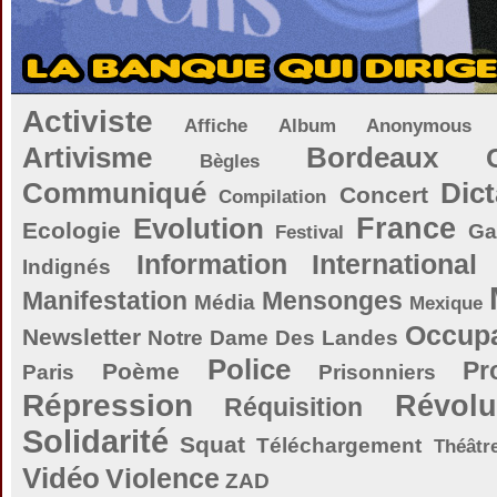
Activiste
Affiche
Album
Anonymous
Artivisme
Bordeaux
Bègles
Communiqué
Dict
Concert
Compilation
Evolution
France
Ecologie
Ga
Festival
Information
International
Indignés
Manifestation
Mensonges
Média
Mexique
Occupa
Newsletter
Notre Dame Des Landes
Police
Pr
Poème
Paris
Prisonniers
Répression
Révolu
Réquisition
Solidarité
Squat
Téléchargement
Théâtr
Vidéo
Violence
ZAD