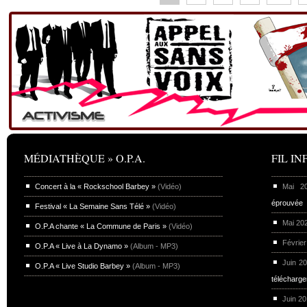
MÉDIATHÈQUE » O.P.A.
FIL INF
Concert à la « Rockschool Barbey »
(Vidéo)
Mai 
éprouvée
Festival « La Semaine Sans Télé »
(Vidéo)
Mai 20
O.P.A chante « La Commune de Paris »
(Vidéo)
Février
O.P.A « Live à La Dynamo »
(Album - MP3)
Juin 2
O.P.A « Live Studio Barbey »
(Album - MP3)
télécharg
Juin 2