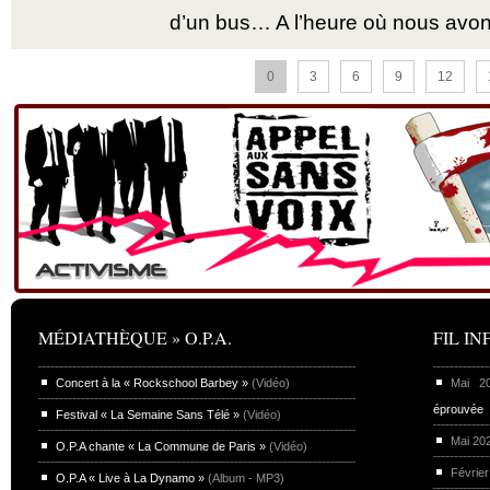
d’un bus… A l’heure où nous avon
0
3
6
9
12
MÉDIATHÈQUE » O.P.A.
FIL INF
Concert à la « Rockschool Barbey »
(Vidéo)
Mai 
éprouvée
Festival « La Semaine Sans Télé »
(Vidéo)
Mai 20
O.P.A chante « La Commune de Paris »
(Vidéo)
Février
O.P.A « Live à La Dynamo »
(Album - MP3)