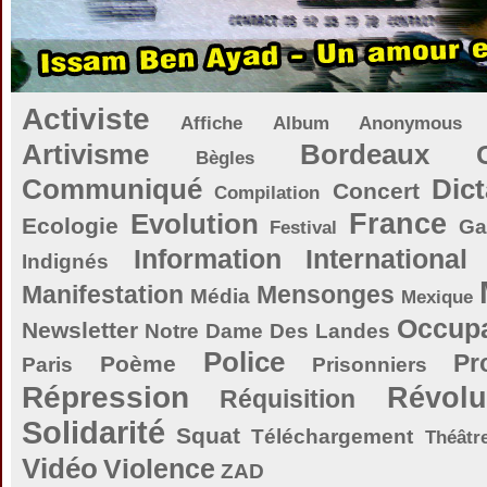
Activiste
Affiche
Album
Anonymous
Artivisme
Bordeaux
Bègles
Communiqué
Dict
Concert
Compilation
Evolution
France
Ecologie
Ga
Festival
Information
International
Indignés
Manifestation
Mensonges
Média
Mexique
Occupa
Newsletter
Notre Dame Des Landes
Police
Pr
Poème
Paris
Prisonniers
Répression
Révolu
Réquisition
Solidarité
Squat
Téléchargement
Théâtr
Vidéo
Violence
ZAD