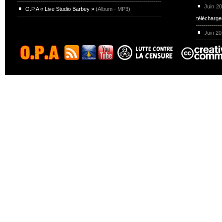
Juin 2
O.P.A « Live Studio Barbey »
(Album - MP3)
télécharg
Juin 2