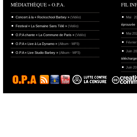
MÉDIATHÈQUE » O.P.A.
FIL INF
Concert à la « Rockschool Barbey »
(Vidéo)
Mai 
éprouvée
Festival « La Semaine Sans Télé »
(Vidéo)
Mai 20
O.P.A chante « La Commune de Paris »
(Vidéo)
Février
O.P.A « Live à La Dynamo »
(Album - MP3)
Juin 2
O.P.A « Live Studio Barbey »
(Album - MP3)
télécharg
Juin 2