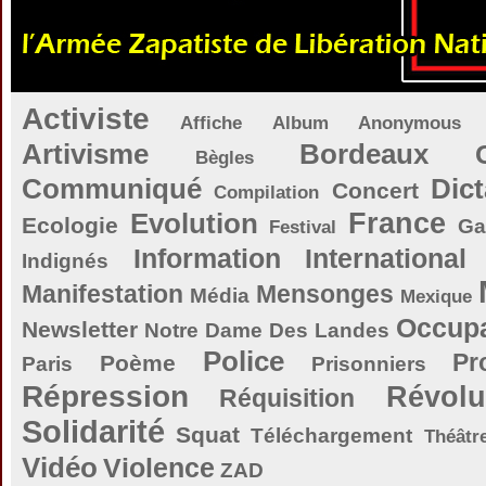
Activiste
Affiche
Album
Anonymous
Artivisme
Bordeaux
Bègles
Communiqué
Dict
Concert
Compilation
Evolution
France
Ecologie
Ga
Festival
Information
International
Indignés
Manifestation
Mensonges
Média
Mexique
Occupa
Newsletter
Notre Dame Des Landes
Police
Pr
Poème
Paris
Prisonniers
Répression
Révolu
Réquisition
Solidarité
Squat
Téléchargement
Théâtr
Vidéo
Violence
ZAD