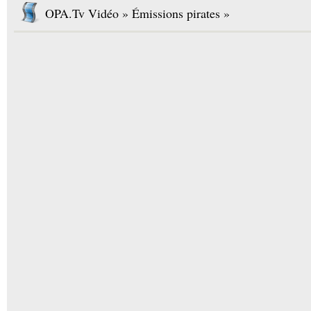
OPA.Tv Vidéo » Émissions pirates »