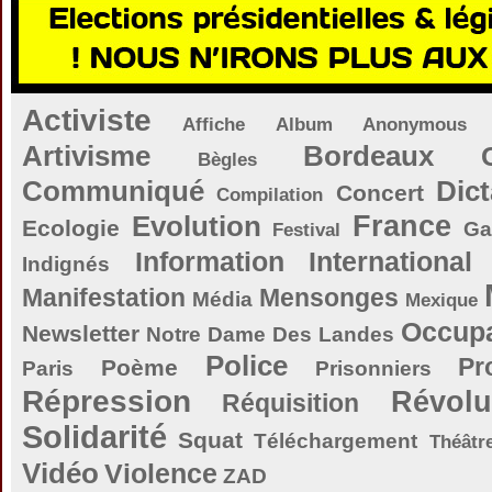
Activiste
Affiche
Album
Anonymous
Artivisme
Bordeaux
Bègles
Communiqué
Dict
Concert
Compilation
Evolution
France
Ecologie
Ga
Festival
Information
International
Indignés
Manifestation
Mensonges
Média
Mexique
Occupa
Newsletter
Notre Dame Des Landes
Police
Pr
Poème
Paris
Prisonniers
Répression
Révolu
Réquisition
Solidarité
Squat
Téléchargement
Théâtr
Vidéo
Violence
ZAD