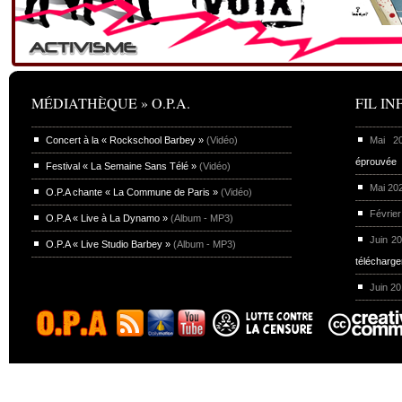
MÉDIATHÈQUE » O.P.A.
FIL INF
Concert à la « Rockschool Barbey »
(Vidéo)
Mai 
éprouvée
Festival « La Semaine Sans Télé »
(Vidéo)
Mai 20
O.P.A chante « La Commune de Paris »
(Vidéo)
Février
O.P.A « Live à La Dynamo »
(Album - MP3)
Juin 2
O.P.A « Live Studio Barbey »
(Album - MP3)
télécharg
Juin 2