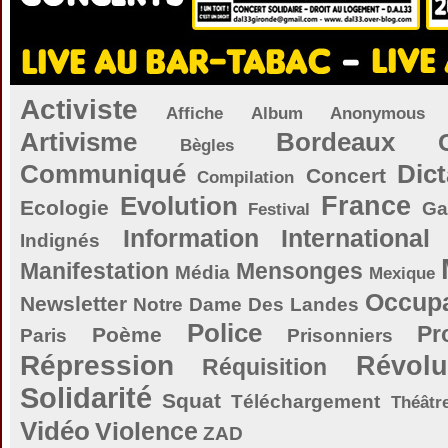
Activiste
Affiche
Album
Anonymous
Artivisme
Bordeaux
Bègles
Communiqué
Dict
Concert
Compilation
Evolution
France
Ecologie
Ga
Festival
Information
International
Indignés
Manifestation
Mensonges
Média
Mexique
Occupa
Newsletter
Notre Dame Des Landes
Police
Pr
Poème
Paris
Prisonniers
Répression
Révolu
Réquisition
Solidarité
Squat
Téléchargement
Théâtr
Vidéo
Violence
ZAD