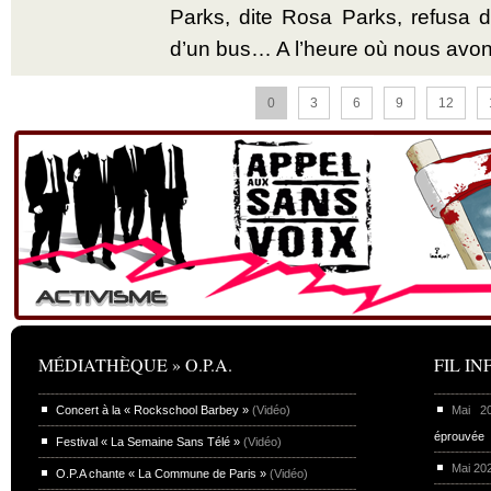
Parks, dite Rosa Parks, refusa d’
d’un bus… A l’heure où nous avon
0
3
6
9
12
MÉDIATHÈQUE » O.P.A.
FIL INF
Concert à la « Rockschool Barbey »
(Vidéo)
Mai 
éprouvée
Festival « La Semaine Sans Télé »
(Vidéo)
Mai 20
O.P.A chante « La Commune de Paris »
(Vidéo)