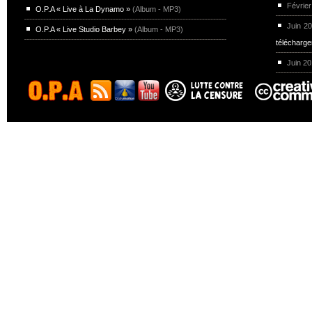
Février
O.P.A « Live à La Dynamo »
(Album - MP3)
Juin 2
O.P.A « Live Studio Barbey »
(Album - MP3)
télécharg
Juin 2