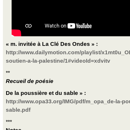
« m. invitée à La Clé Des Ondes » :
http://www.dailymotion.com/playlist/x1mt0u_O
soutien-a-la-palestine/1#videoId=xdvitv
**
Recueil de poésie
De la poussière et du sable » :
http://www.opa33.org/IMG/pdf/m_opa_de-la-pou
sable.pdf
***