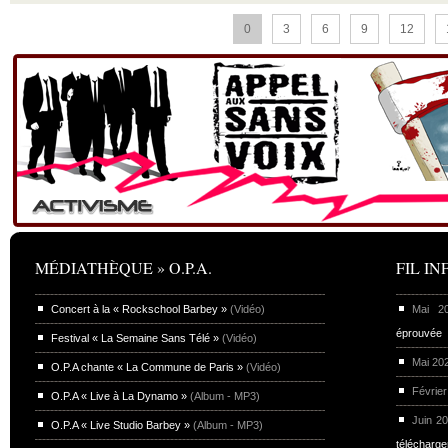
0
3
6
9
12
MÉDIATHÈQUE » O.P.A.
FIL INF
Concert à la « Rockschool Barbey »
(Vidéo)
Mai 
éprouvée
Festival « La Semaine Sans Télé »
(Vidéo)
Mai 20
O.P.A chante « La Commune de Paris »
(Vidéo)
Février
O.P.A « Live à La Dynamo »
(Album - MP3)
Juin 2
O.P.A « Live Studio Barbey »
(Album - MP3)
télécharg