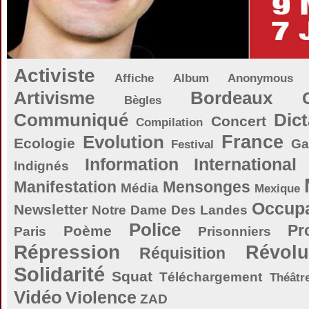
Activiste
Affiche
Album
Anonymous
Artivisme
Bordeaux
Bègles
Communiqué
Dict
Concert
Compilation
Evolution
France
Ecologie
Ga
Festival
Information
International
Indignés
Manifestation
Mensonges
Média
Mexique
Occupa
Newsletter
Notre Dame Des Landes
Police
Pr
Poème
Paris
Prisonniers
Répression
Révolu
Réquisition
Solidarité
Squat
Téléchargement
Théâtr
Vidéo
Violence
ZAD