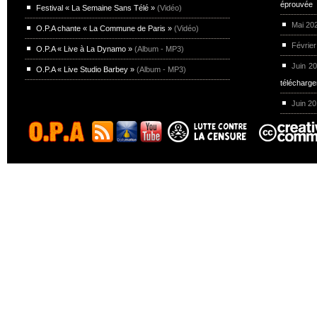
éprouvée
Festival « La Semaine Sans Télé »
(Vidéo)
Mai 20
O.P.A chante « La Commune de Paris »
(Vidéo)
Février
O.P.A « Live à La Dynamo »
(Album - MP3)
Juin 2
O.P.A « Live Studio Barbey »
(Album - MP3)
télécharg
Juin 2