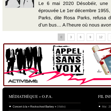
Le 6 mai 2020 Désobéir, une u
éprouvée Le 1er décembre 1955,
Parks, dite Rosa Parks, refusa d’
d’un bus… A l’heure où nous avon
0
3
6
9
12
MÉDIATHÈQUE » O.P.A.
FIL INF
Concert à la « Rockschool Barbey »
(Vidéo)
Mai 