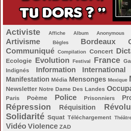
Activiste
Affiche
Album
Anonymous
Artivisme
Bordeaux
Bègles
Communiqué
Dict
Concert
Compilation
Evolution
France
Ecologie
Ga
Festival
Information
International
Indignés
Manifestation
Mensonges
Média
Mexique
Occupa
Newsletter
Notre Dame Des Landes
Police
Pr
Poème
Paris
Prisonniers
Répression
Révolu
Réquisition
Solidarité
Squat
Téléchargement
Théâtr
Vidéo
Violence
ZAD