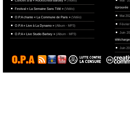
Concert à la « Rockschool Barbey »
(Vidéo)
Mai 
éprouvée
Festival « La Semaine Sans Télé »
(Vidéo)
Mai 20
O.P.A chante « La Commune de Paris »
(Vidéo)
Février
O.P.A « Live à La Dynamo »
(Album - MP3)
Juin 2
O.P.A « Live Studio Barbey »
(Album - MP3)
télécharg
Juin 2