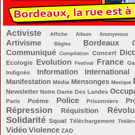
Activiste
Affiche
Album
Anonymous
Artivisme
Bordeaux
Bègles
Communiqué
Dict
Concert
Compilation
Evolution
France
Ecologie
Ga
Festival
Information
International
Indignés
Manifestation
Mensonges
Média
Mexique
Occupa
Newsletter
Notre Dame Des Landes
Police
Pr
Poème
Paris
Prisonniers
Répression
Révolu
Réquisition
Solidarité
Squat
Téléchargement
Théâtr
Vidéo
Violence
ZAD