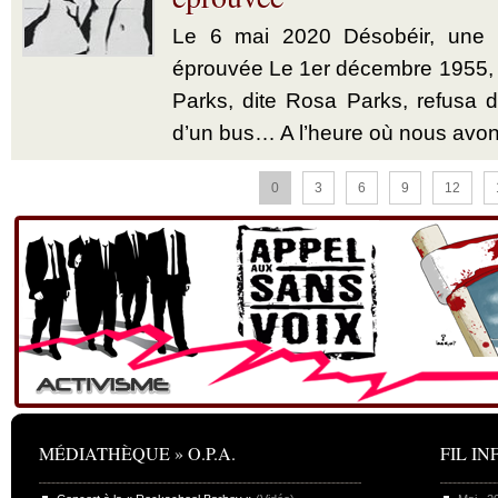
Le 6 mai 2020 Désobéir, une u
éprouvée Le 1er décembre 1955,
Parks, dite Rosa Parks, refusa d’
d’un bus… A l’heure où nous avon
0
3
6
9
12
MÉDIATHÈQUE » O.P.A.
FIL INF