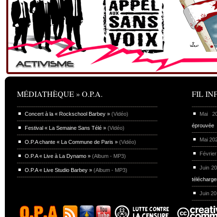
MÉDIATHÈQUE » O.P.A.
FIL INF
Concert à la « Rockschool Barbey »
(Vidéo)
Mai 
éprouvée
Festival « La Semaine Sans Télé »
(Vidéo)
Mai 20
O.P.A chante « La Commune de Paris »
(Vidéo)
Février
O.P.A « Live à La Dynamo »
(Album - MP3)
Juin 2
O.P.A « Live Studio Barbey »
(Album - MP3)
télécharg
Juin 2