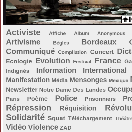
Activiste
Affiche
Album
Anonymous
Artivisme
Bordeaux
Bègles
Communiqué
Dict
Concert
Compilation
Evolution
France
Ecologie
Ga
Festival
Information
International
Indignés
Manifestation
Mensonges
Média
Mexique
Occupa
Newsletter
Notre Dame Des Landes
Police
Pr
Poème
Paris
Prisonniers
Répression
Révolu
Réquisition
Solidarité
Squat
Téléchargement
Théâtr
Vidéo
Violence
ZAD