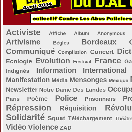
Activiste
Affiche
Album
Anonymous
Artivisme
Bordeaux
Bègles
Communiqué
Dict
Concert
Compilation
Evolution
France
Ecologie
Ga
Festival
Information
International
Indignés
Manifestation
Mensonges
Média
Mexique
Occupa
Newsletter
Notre Dame Des Landes
Police
Pr
Poème
Paris
Prisonniers
Répression
Révolu
Réquisition
Solidarité
Squat
Téléchargement
Théâtr
Vidéo
Violence
ZAD