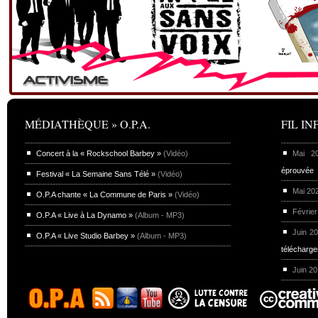
MÉDIATHÈQUE » O.P.A.
FIL INF
Concert à la « Rockschool Barbey »
(Vidéo)
Mai 
éprouvée
Festival « La Semaine Sans Télé »
(Vidéo)
Mai 20
O.P.A chante « La Commune de Paris »
(Vidéo)
Février
O.P.A « Live à La Dynamo »
(Album - MP3)
Juin 2
O.P.A « Live Studio Barbey »
(Album - MP3)
télécharg
Juin 2