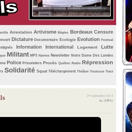
Artivisme
Bordeaux
Censure
Arrestation
antifa
Bègles
Dictature
Evolution
ncert
Ecologie
Documentaire
Festival
Lutte
Information
International
Logement
Indignés
Militant
Newsletter
MP3
Notre Dame Des Landes
que
Nantes
Répression
Police
Procès
ème
Prisonniers
Québec
Radio
Solidarité
Squat
rs
Téléchargement
Théâtre
Toulouse
Tract
ls
29 septembre 2013
m. (OPA)