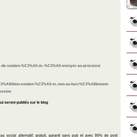
ttre-de-soutien-%C3%A0-m.-%C3%A0-envoyer-au-procureur
p%C3%A9tition-soutien-%C3%A0-m.-non-au-harc%C3%A8lement-
ession
 seront publiés sur le blog
au social alternatif, gratuit, garanti sans pub et avec 99% de post