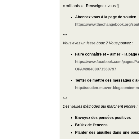
« militants » - Renseignez-vous !]
Abonnez vous à la page de soutien
https://www.thechangebook.org/sout
***
Vous avez un fesse bouc ? Vous pouvez :
Faire connaître et « aimer » la page
https://www.facebook.com/pages/P
OPA/498408073560797
Tenter de mettre des messages d’ale
http://soutien-m.over-blog.com/emm
***
Des vieilles méthodes qui marchent encore :
Envoyez des pensées positives
Brûlez de l’encens
Planter des aiguilles dans une pou