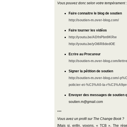
Vous pouvez donc selon votre tempérament :
Faire connaitre le blog de soutien
http://soutien-m.over-blog.com/
Faire tourner les vidéos
http://youtu.be/ADfnPbn9KRw
http://youtu.be/yOi6R8dedOE
Ecrire au Procureur
http://soutien-m.over-blog.com/le
Signer la pétition de soutien
http://soutien-m.over-blog.com/-
policier-et-%C3%A0-la-r%C3%A9pr
Envoyer des messages de soutien qui
soutien.m@gmail.com
***
Vous avez un profil sur The Change Book ?
[Mais si, enfin, voyons, « TCB », The rése