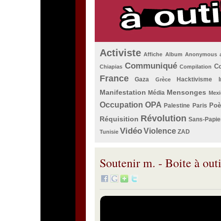
Activiste
Affiche
Album
Anonymous
Communiqué
Co
Chiapias
Compilation
France
Gaza
Hacktivisme
Grèce
Manifestation
Mensonges
Média
Mexi
Occupation
OPA
Po
Palestine
Paris
Révolution
Réquisition
Sans-Papie
Vidéo
Violence
ZAD
Tunisie
Soutenir m. - Boite à outi