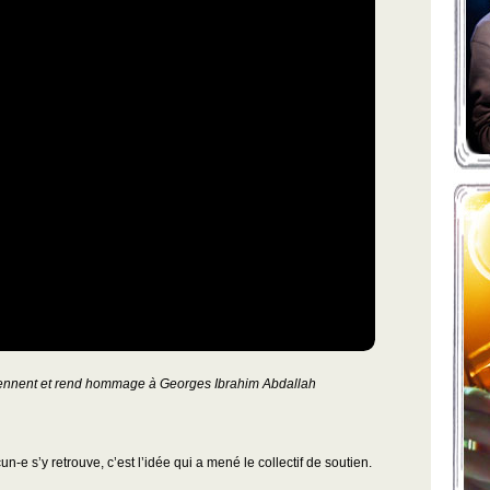
tiennent et rend hommage à Georges Ibrahim Abdallah
-e s’y retrouve, c’est l’idée qui a mené le collectif de soutien.