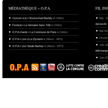
MÉDIATHÈQUE » O.P.A.
FIL INF
Concert à la « Rockschool Barbey »
(Vidéo)
Mai 
éprouvée
Festival « La Semaine Sans Télé »
(Vidéo)
Mai 20
O.P.A chante « La Commune de Paris »
(Vidéo)
Février
O.P.A « Live à La Dynamo »
(Album - MP3)
Juin 2
O.P.A « Live Studio Barbey »
(Album - MP3)
télécharg
Juin 2