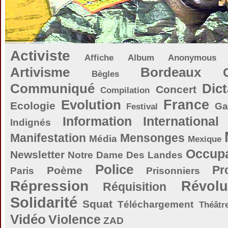
Activiste
Affiche
Album
Anonymous
Artivisme
Bordeaux
Bègles
Communiqué
Dict
Concert
Compilation
Evolution
France
Ecologie
Ga
Festival
Information
International
Indignés
Manifestation
Mensonges
Média
Mexique
Occupa
Newsletter
Notre Dame Des Landes
Police
Pr
Poème
Paris
Prisonniers
Répression
Révolu
Réquisition
Solidarité
Squat
Téléchargement
Théâtr
Vidéo
Violence
ZAD