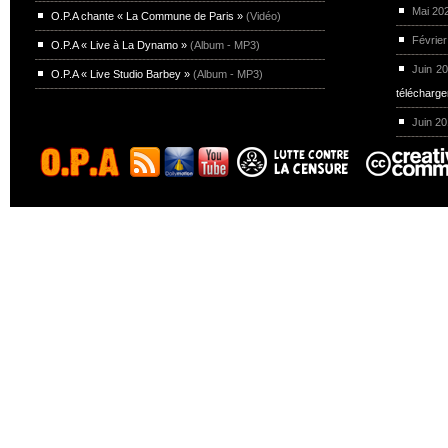
Mai 20
O.P.A chante « La Commune de Paris »
(Vidéo)
Février
O.P.A « Live à La Dynamo »
(Album - MP3)
Juin 2
O.P.A « Live Studio Barbey »
(Album - MP3)
télécharg
Juin 2