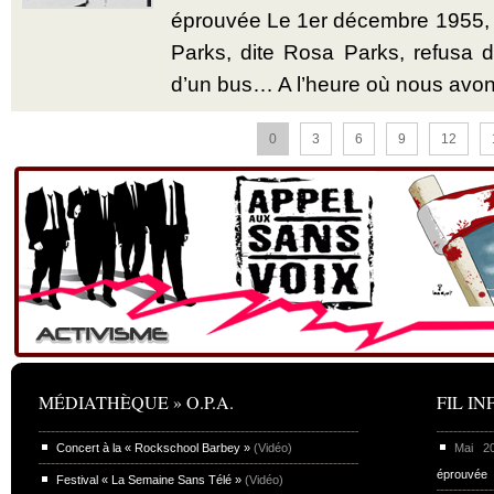
éprouvée Le 1er décembre 1955,
Parks, dite Rosa Parks, refusa d’
d’un bus… A l’heure où nous avon
0
3
6
9
12
MÉDIATHÈQUE » O.P.A.
FIL INF
Concert à la « Rockschool Barbey »
(Vidéo)
Mai 
éprouvée
Festival « La Semaine Sans Télé »
(Vidéo)