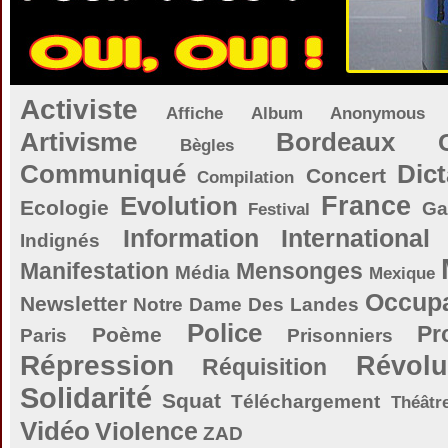
Activiste
Affiche
Album
Anonymous
Artivisme
Bordeaux
Bègles
Communiqué
Dict
Concert
Compilation
Evolution
France
Ecologie
Ga
Festival
Information
International
Indignés
Manifestation
Mensonges
Média
Mexique
Occupa
Newsletter
Notre Dame Des Landes
Police
Pr
Poème
Paris
Prisonniers
Répression
Révolu
Réquisition
Solidarité
Squat
Téléchargement
Théâtr
Vidéo
Violence
ZAD