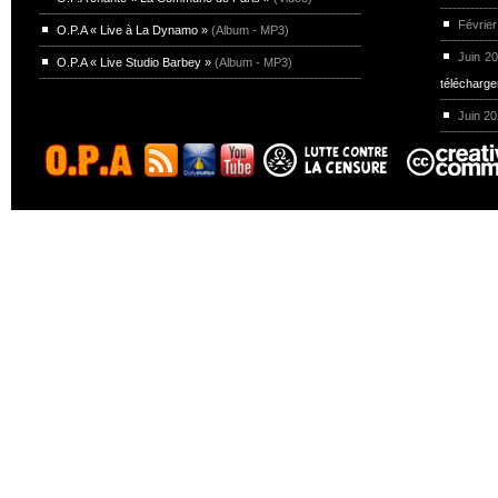
Février
O.P.A « Live à La Dynamo »
(Album - MP3)
Juin 2
O.P.A « Live Studio Barbey »
(Album - MP3)
télécharg
Juin 2