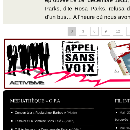
éprouvée Le 1er décembre 1955,
Parks, dite Rosa Parks, refusa d’
d’un bus… A l’heure où nous avon
0
3
6
9
12
MÉDIATHÈQUE » O.P.A.
FIL INF
Concert à la « Rockschool Barbey »
(Vidéo)
Mai 
éprouvée
Festival « La Semaine Sans Télé »
(Vidéo)
Mai 20
O.P.A chante « La Commune de Paris »
(Vidéo)