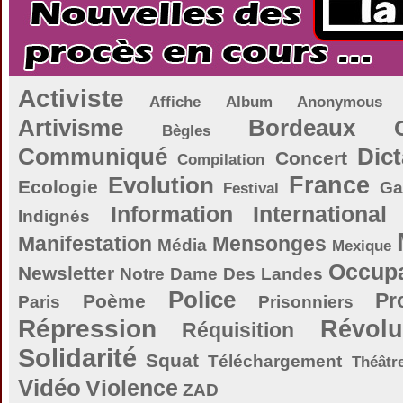
Activiste
Affiche
Album
Anonymous
Artivisme
Bordeaux
Bègles
Communiqué
Dict
Concert
Compilation
Evolution
France
Ecologie
Ga
Festival
Information
International
Indignés
Manifestation
Mensonges
Média
Mexique
Occupa
Newsletter
Notre Dame Des Landes
Police
Pr
Poème
Paris
Prisonniers
Répression
Révolu
Réquisition
Solidarité
Squat
Téléchargement
Théâtr
Vidéo
Violence
ZAD