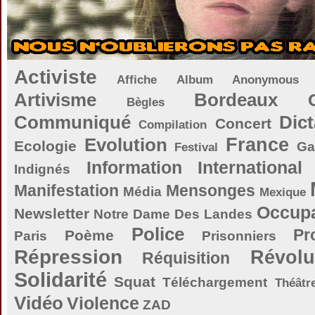
Activiste
Affiche
Album
Anonymous
Artivisme
Bordeaux
Bègles
Communiqué
Dict
Concert
Compilation
Evolution
France
Ecologie
Ga
Festival
Information
International
Indignés
Manifestation
Mensonges
Média
Mexique
Occupa
Newsletter
Notre Dame Des Landes
Police
Pr
Poème
Paris
Prisonniers
Répression
Révolu
Réquisition
Solidarité
Squat
Téléchargement
Théâtr
Vidéo
Violence
ZAD