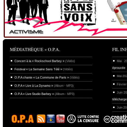
MÉDIATHÈQUE » O.P.A.
FIL INF
Concert à la « Rockschool Barbey »
(Vidéo)
Mai 
éprouvée
Festival « La Semaine Sans Télé »
(Vidéo)
Mai 20
O.P.A chante « La Commune de Paris »
(Vidéo)
Février
O.P.A « Live à La Dynamo »
(Album - MP3)
Juin 2
O.P.A « Live Studio Barbey »
(Album - MP3)
télécharg
Juin 2