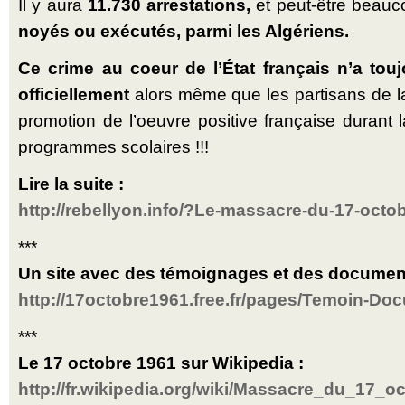
Il y aura
11.730 arres­ta­tions,
et peut-être beau­
noyés ou exé­cu­tés, parmi les Algériens.
Ce crime au coeur de l’État fran­çais n’a tou
offi­ciel­le­ment
alors même que les par­ti­sans de la
pro­mo­tion de l’oeuvre posi­tive fran­çaise durant l
pro­gram­mes sco­lai­res !!!
Lire la suite :
http://rebellyon.info/?Le-massacre-du-17-octo
***
Un site avec des témoignages et des documen
http://17octobre1961.free.fr/pages/Temoin-Do
***
Le 17 octobre 1961 sur Wikipedia :
http://fr.wikipedia.org/wiki/Massacre_du_17_o