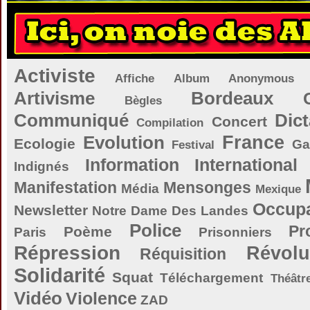
Activiste
Affiche
Album
Anonymous
Artivisme
Bordeaux
Bègles
Communiqué
Dict
Concert
Compilation
Evolution
France
Ecologie
Ga
Festival
Information
International
Indignés
Manifestation
Mensonges
Média
Mexique
Occupa
Newsletter
Notre Dame Des Landes
Police
Pr
Poème
Paris
Prisonniers
Répression
Révolu
Réquisition
Solidarité
Squat
Téléchargement
Théâtr
Vidéo
Violence
ZAD