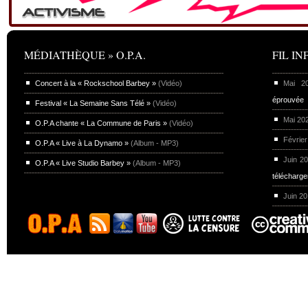
MÉDIATHÈQUE » O.P.A.
FIL INF
Concert à la « Rockschool Barbey »
(Vidéo)
Mai 
éprouvée
Festival « La Semaine Sans Télé »
(Vidéo)
Mai 20
O.P.A chante « La Commune de Paris »
(Vidéo)
Février
O.P.A « Live à La Dynamo »
(Album - MP3)
Juin 2
O.P.A « Live Studio Barbey »
(Album - MP3)
télécharg
Juin 2