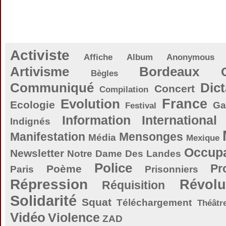
Activiste
Affiche
Album
Anonymous
Artivisme
Bordeaux
Bègles
Communiqué
Dict
Concert
Compilation
Evolution
France
Ecologie
Ga
Festival
Information
International
Indignés
Manifestation
Mensonges
Média
Mexique
Occupa
Newsletter
Notre Dame Des Landes
Police
Pr
Poème
Paris
Prisonniers
Répression
Révolu
Réquisition
Solidarité
Squat
Téléchargement
Théâtr
Vidéo
Violence
ZAD