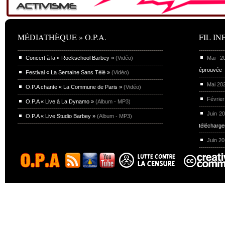
MÉDIATHÈQUE » O.P.A.
FIL INF
Concert à la « Rockschool Barbey »
(Vidéo)
Mai 
éprouvée
Festival « La Semaine Sans Télé »
(Vidéo)
Mai 20
O.P.A chante « La Commune de Paris »
(Vidéo)
Février
O.P.A « Live à La Dynamo »
(Album - MP3)
Juin 2
O.P.A « Live Studio Barbey »
(Album - MP3)
télécharg
Juin 2