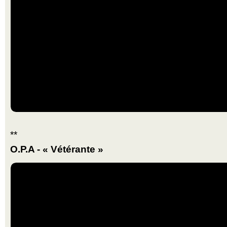
**
O.P.A - « Vétérante »