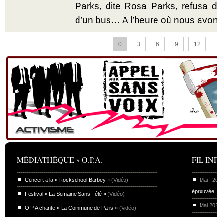
Parks, dite Rosa Parks, refusa d’
d’un bus… A l’heure où nous avon
0
3
6
9
12
MÉDIATHÈQUE » O.P.A.
FIL INF
Concert à la « Rockschool Barbey »
(Vidéo)
Mai 
éprouvée
Festival « La Semaine Sans Télé »
(Vidéo)
Mai 20
O.P.A chante « La Commune de Paris »
(Vidéo)