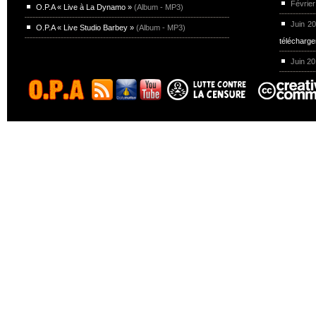
Février
O.P.A « Live à La Dynamo »
(Album - MP3)
Juin 2
O.P.A « Live Studio Barbey »
(Album - MP3)
télécharg
Juin 2