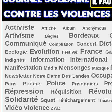
Activiste
Affiche
Album
Anonymous
Artivisme
Bordeaux
Bègles
Communiqué
Dict
Concert
Compilation
Evolution
France
Ecologie
Ga
Festival
Information
International
Indignés
Manifestation
Mensonges
Média
Mexique
Occupa
Newsletter
Notre Dame Des Landes
Police
Pr
Poème
Paris
Prisonniers
Répression
Révolu
Réquisition
Solidarité
Squat
Téléchargement
Théâtr
Vidéo
Violence
ZAD