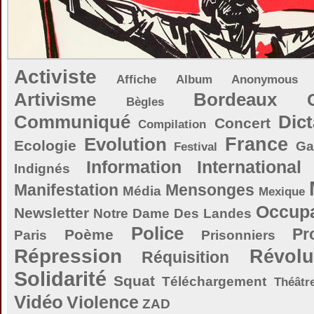
Activiste
Affiche
Album
Anonymous
Artivisme
Bordeaux
Bègles
Communiqué
Dict
Concert
Compilation
Evolution
France
Ecologie
Ga
Festival
Information
International
Indignés
Manifestation
Mensonges
Média
Mexique
Occupa
Newsletter
Notre Dame Des Landes
Police
Pr
Poème
Paris
Prisonniers
Répression
Révolu
Réquisition
Solidarité
Squat
Téléchargement
Théâtr
Vidéo
Violence
ZAD