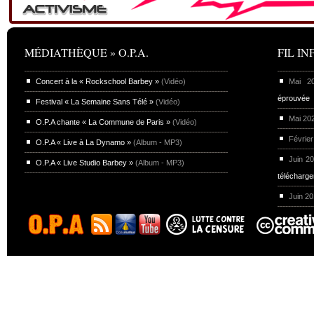
MÉDIATHÈQUE » O.P.A.
FIL INF
Concert à la « Rockschool Barbey »
(Vidéo)
Mai 
éprouvée
Festival « La Semaine Sans Télé »
(Vidéo)
Mai 20
O.P.A chante « La Commune de Paris »
(Vidéo)
Février
O.P.A « Live à La Dynamo »
(Album - MP3)
Juin 2
O.P.A « Live Studio Barbey »
(Album - MP3)
télécharg
Juin 2