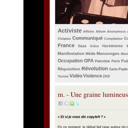
Activiste
Affiche
Album
Anonymous
Communiqué
Co
Chiapias
Compilation
France
Gaza
Hacktivisme
Grèce
Manifestation
Mensonges
Média
Mexi
Occupation
OPA
Po
Palestine
Paris
Révolution
Réquisition
Sans-Papie
Vidéo
Violence
ZAD
Tunisie
m. - Une graine lumineu
« Et si je vous dis copyleft ? »
En ce moment, le débat fait rage autour du 