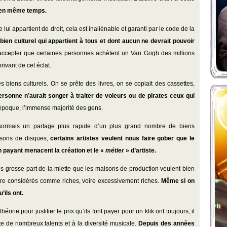
us en même temps.
 lui appartient de droit, cela est inaliénable et garanti par le code de la
bien culturel qui appartient à tous et dont aucun ne devrait pouvoir
 d’accepter que certaines personnes achètent un Van Gogh des millions
rivant de cet éclat.
biens culturels. On se prête des livres, on se copiait des cassettes,
personne n’aurait songer à traiter de voleurs ou de pirates ceux qui
l’époque, l’immense majorité des gens.
ésormais un partage plus rapide d’un plus grand nombre de biens
isons de disques,
certains artistes veulent nous faire gober que le
n payant menacent la création et le «
métier
» d’artiste.
lus grosse part de la miette que les maisons de production veulent bien
être considérés comme riches, voire excessivement riches.
Même si on
’ils ont.
rie pour justifier le prix qu’ils font payer pour un klik ont toujours, il
te de nombreux talents et à la diversité musicale.
Depuis des années