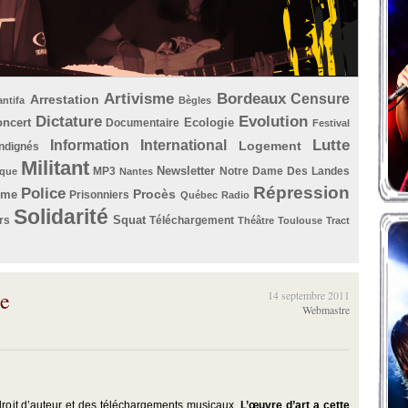
Artivisme
Bordeaux
Censure
Arrestation
antifa
Bègles
Dictature
Evolution
ncert
Ecologie
Documentaire
Festival
Lutte
Information
International
Logement
Indignés
Militant
Newsletter
MP3
Notre Dame Des Landes
que
Nantes
Répression
Police
Procès
ème
Prisonniers
Québec
Radio
Solidarité
Squat
rs
Téléchargement
Théâtre
Toulouse
Tract
se
14 septembre 2011
Webmastre
droit d’auteur et des téléchargements musicaux.
L’œuvre d’art a cette