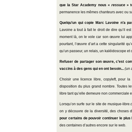
que la Star Academy nous «
ressuce
» t
permanence les mêmes chanteurs avec ou san
Quelqu’un qui copie Marc Lavoine n’a pas 
Lavoine a tout à fait le droit de dire qu’il e
moment là, on le vole car son œuvre lui app
pourtant, l’œuvre d’art a cette singularité qu
qu’un passeur, un relais, un kaléidoscope et qu
Refuser de partager son œuvre, c’est com
vaccins à des gens qui en ont besoin...
(un 
Choisir une licence libre, copyleft, pour la
disposition du plus grand nombre. Toutes les
libre tant qu’elle demeure non commerciale et r
Lorsqu’on surfe sur le site de musique-libre.o
on y découvre de la diversité, des choses d
pour certains de pouvoir continuer le plus
des centaines d’autres encore sur le web.