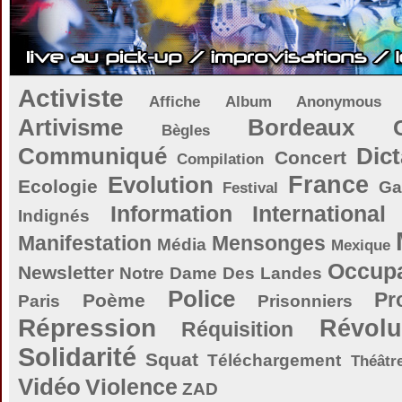
Activiste
Affiche
Album
Anonymous
Artivisme
Bordeaux
Bègles
Communiqué
Dict
Concert
Compilation
Evolution
France
Ecologie
Ga
Festival
Information
International
Indignés
Manifestation
Mensonges
Média
Mexique
Occupa
Newsletter
Notre Dame Des Landes
Police
Pr
Poème
Paris
Prisonniers
Répression
Révolu
Réquisition
Solidarité
Squat
Téléchargement
Théâtr
Vidéo
Violence
ZAD