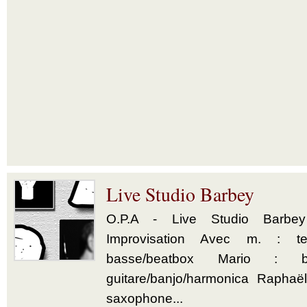
Live Studio Barbey
O.P.A - Live Studio Barbe
Improvisation Avec m. : tex
basse/beatbox Mario : b
guitare/banjo/harmonica Raphaë
saxophone...