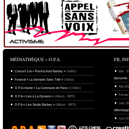
MÉDIATHÈQUE » O.P.A.
FIL INF
Concert à la « Rockschool Barbey »
(Vidéo)
Mai 
éprouvée
Festival « La Semaine Sans Télé »
(Vidéo)
Mai 20
O.P.A chante « La Commune de Paris »
(Vidéo)
Février
O.P.A « Live à La Dynamo »
(Album - MP3)
Juin 2
O.P.A « Live Studio Barbey »
(Album - MP3)
télécharg
Juin 2