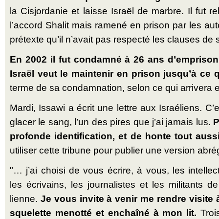
la Cis­jor­danie et laisse Israël de marbre. Il fut
l’accord Shalit mais ramené en prison par les auto
pré­texte qu’il n’avait pas res­pecté les clauses de s
En 2002 il fut condamné à 26 ans d’emprison
Israël veut le main­tenir en prison jusqu’à ce 
terme de sa condam­nation, selon ce qui arrivera 
Mardi, Issawi a écrit une lettre aux Israé­liens. 
glacer le sang, l’un des pires que j’ai jamais lus.
P
pro­fonde iden­ti­fi­cation, et de honte tout auss
uti­liser cette tribune pour publier une version abré
"… j’ai choisi de vous écrire, à vous, les intel­lec­tu
les écri­vains, les jour­na­listes et les mili­tants d
lienne.
Je vous invite à venir me rendre visite à
sque­lette menotté et enchaîné à mon lit.
Trois