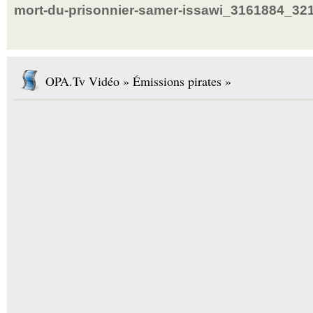
mort-du-prisonnier-samer-issawi_3161884_321
OPA.Tv Vidéo » Émissions pirates »