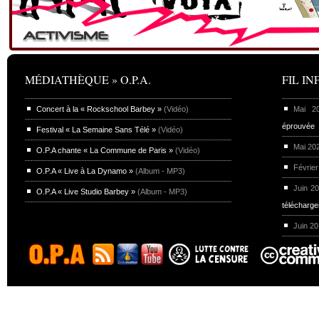
MÉDIATHÈQUE » O.P.A.
FIL INF
Concert à la « Rockschool Barbey »
(Vidéo)
Mai 
éprouvée
Festival « La Semaine Sans Télé »
(Vidéo)
Mai 20
O.P.A chante « La Commune de Paris »
(Vidéo)
Février
O.P.A « Live à La Dynamo »
(Album - MP3)
Juin 2
O.P.A « Live Studio Barbey »
(Album - MP3)
télécharg
Juin 2