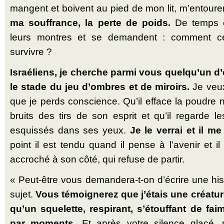
mangent et boivent au pied de mon lit, m’entoure
ma souf­france, la perte de poids.
De temps e
leurs montres et se demandent : comment ce
survivre ?
Israé­liens, je cherche parmi vous quelqu’un 
le stade du jeu d’ombres et de miroirs.
Je veux
que je perds conscience. Qu’il efface la poudre 
bruits des tirs de son esprit et qu’il regarde l
esquissés dans ses yeux.
Je le verrai et il me
point il est tendu quand il pense à l’avenir et 
accroché à son côté, qui refuse de partir.
« Peut-être vous demandera-t-on d’écrire une his
sujet.
Vous témoi­gnerez que j’étais une créature
qu’un sque­lette, res­pirant, s’étouffant de f
par moments.
Et après votre silence glacé, 