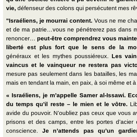
vie,
défenseur des colons qui per­sé­cutent mes rê
"Israé­liens, je mourrai content.
Vous ne me chas
et de ma patrie…vous ne péné­trerez pas dans m
renoncer…
peut-être com­prendrez vous main­te
liberté est plus fort que le sens de la mor
généraux et les mythes pous­siéreux.
Les vainc
vaincus et le vain­queur ne restera pas vic­to­
mesure pas seulement dans les batailles, les mas
mais en tendant la main, en paix, à soi même et à 
« Israé­liens, je m’appelle Samer al-Issawi. E
du temps qu’il reste – le mien et le vôtre.
Lib
avide du pouvoir. N’oubliez pas ceux que vous 
prisons et des camps, entre les portes d’acier 
conscience.
Je n’attends pas qu’un gardie