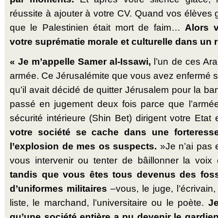
réussite à ajouter à votre CV. Quand vos élèves gr
que le Pales­tinien était mort de faim…
Alors 
votre supré­matie morale et cultu­relle dans un r
« Je m’appelle Samer al-Issawi,
l’un de ces Ara
armée. Ce Jéru­sa­lémite que vous avez enfermé 
qu’il avait décidé de quitter Jéru­salem pour la ban
passé en jugement deux fois parce que l’armée 
sécurité inté­rieure (Shin Bet) dirigent votre Etat
votre société se cache dans une forteres
l’explosion de mes os suspects.
»Je n’ai pas 
vous inter­venir ou tenter de bâillonner la voix
tandis que vous êtes tous devenus des fos­s
d’uniformes mili­taires
–vous, le juge, l’écrivain, l
liste, le mar­chand, l’universitaire ou le poète.
Je
qu’une société entière a pu devenir le gardi