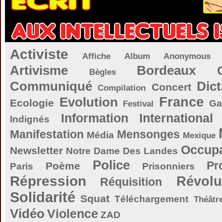
Activiste
Affiche
Album
Anonymous
Artivisme
Bordeaux
Bègles
Communiqué
Dict
Concert
Compilation
Evolution
France
Ecologie
Ga
Festival
Information
International
Indignés
Manifestation
Mensonges
Média
Mexique
Occupa
Newsletter
Notre Dame Des Landes
Police
Pr
Poème
Paris
Prisonniers
Répression
Révolu
Réquisition
Solidarité
Squat
Téléchargement
Théâtr
Vidéo
Violence
ZAD