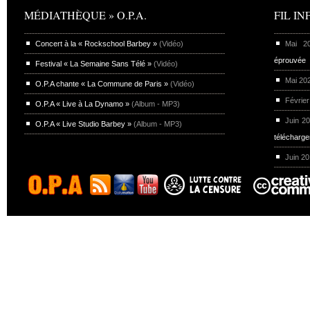
MÉDIATHÈQUE » O.P.A.
FIL INF
Concert à la « Rockschool Barbey »
(Vidéo)
Mai 
éprouvée
Festival « La Semaine Sans Télé »
(Vidéo)
Mai 20
O.P.A chante « La Commune de Paris »
(Vidéo)
Février
O.P.A « Live à La Dynamo »
(Album - MP3)
Juin 2
O.P.A « Live Studio Barbey »
(Album - MP3)
télécharg
Juin 2