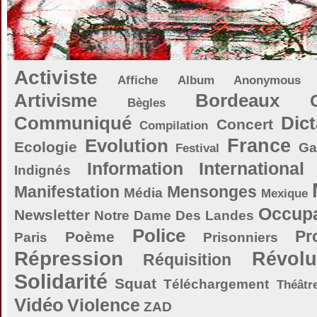
Activiste
Affiche
Album
Anonymous
Artivisme
Bordeaux
Bègles
Communiqué
Dict
Concert
Compilation
Evolution
France
Ecologie
Ga
Festival
Information
International
Indignés
Manifestation
Mensonges
Média
Mexique
Occupa
Newsletter
Notre Dame Des Landes
Police
Pr
Poème
Paris
Prisonniers
Répression
Révolu
Réquisition
Solidarité
Squat
Téléchargement
Théâtr
Vidéo
Violence
ZAD