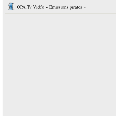
OPA.Tv Vidéo » Émissions pirates »