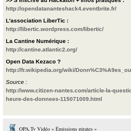
>> S’inscrire au Hackaton + infos pratiques :
http://opendatananteshack4.eventbrite.fr/
L’association LiberTic :
http://libertic.wordpress.com/libertic/
La Cantine Numérique :
http://cantine.atlantic2.org/
Open Data Kezaco ?
http://fr.wikipedia.org/wiki/Donn%C3%A9es_ou
Source :
http://www.citizen-nantes.com/article-la-questio
heure-des-donnees-115071009.html
OPA.Tv Vidéo » Émissions pirates »