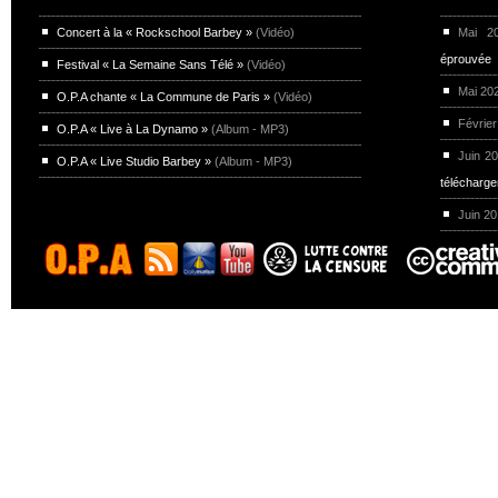
Concert à la « Rockschool Barbey »
(Vidéo)
Mai 
éprouvée
Festival « La Semaine Sans Télé »
(Vidéo)
Mai 20
O.P.A chante « La Commune de Paris »
(Vidéo)
Février
O.P.A « Live à La Dynamo »
(Album - MP3)
Juin 2
O.P.A « Live Studio Barbey »
(Album - MP3)
télécharg
Juin 2