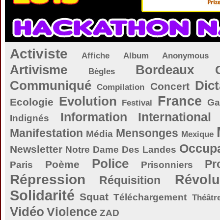
Activiste
Affiche
Album
Anonymous
Artivisme
Bordeaux
Bègles
Communiqué
Dict
Concert
Compilation
Evolution
France
Ecologie
Ga
Festival
Information
International
Indignés
Manifestation
Mensonges
Média
Mexique
Occupa
Newsletter
Notre Dame Des Landes
Police
Pr
Poème
Paris
Prisonniers
Répression
Révolu
Réquisition
Solidarité
Squat
Téléchargement
Théâtr
Vidéo
Violence
ZAD