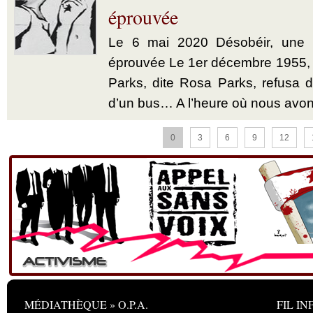
éprouvée
Le 6 mai 2020 Désobéir, une u
éprouvée Le 1er décembre 1955,
Parks, dite Rosa Parks, refusa d’
d’un bus… A l’heure où nous avon
0
3
6
9
12
MÉDIATHÈQUE » O.P.A.
FIL INF