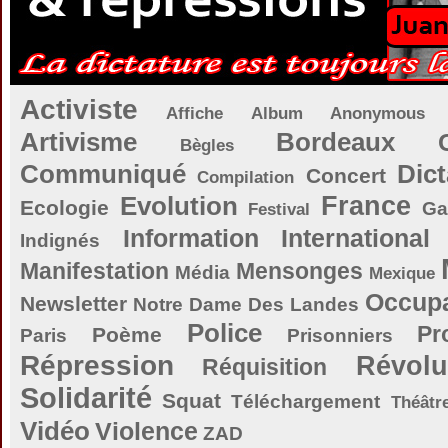
Activiste
Affiche
Album
Anonymous
Artivisme
Bordeaux
Bègles
Communiqué
Dict
Concert
Compilation
Evolution
France
Ecologie
Ga
Festival
Information
International
Indignés
Manifestation
Mensonges
Média
Mexique
Occupa
Newsletter
Notre Dame Des Landes
Police
Pr
Poème
Paris
Prisonniers
Répression
Révolu
Réquisition
Solidarité
Squat
Téléchargement
Théâtr
Vidéo
Violence
ZAD