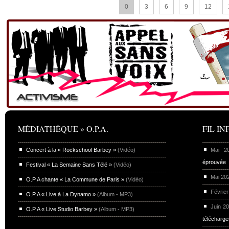
0
3
6
9
12
MÉDIATHÈQUE » O.P.A.
FIL INF
Concert à la « Rockschool Barbey »
(Vidéo)
Mai 
éprouvée
Festival « La Semaine Sans Télé »
(Vidéo)
Mai 20
O.P.A chante « La Commune de Paris »
(Vidéo)
Février
O.P.A « Live à La Dynamo »
(Album - MP3)
Juin 2
O.P.A « Live Studio Barbey »
(Album - MP3)
télécharg