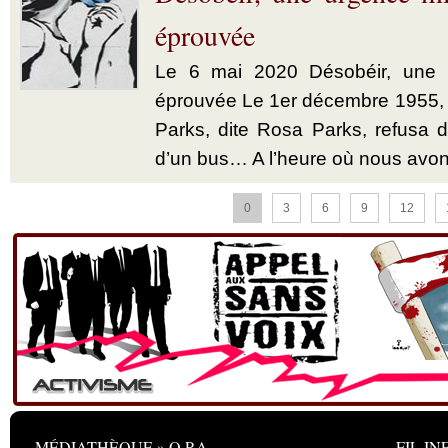
éprouvée
Le 6 mai 2020 Désobéir, une u
éprouvée Le 1er décembre 1955,
Parks, dite Rosa Parks, refusa d’
d’un bus… A l’heure où nous avon
0
3
6
9
12
MÉDIATHÈQUE » O.P.A.
FIL INF