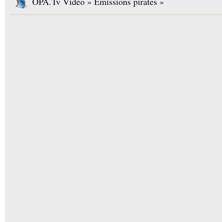
OPA.Tv Vidéo » Émissions pirates »