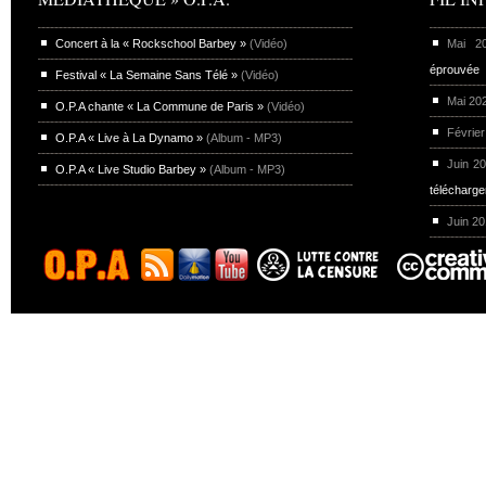
Concert à la « Rockschool Barbey »
(Vidéo)
Mai 
éprouvée
Festival « La Semaine Sans Télé »
(Vidéo)
Mai 20
O.P.A chante « La Commune de Paris »
(Vidéo)
Février
O.P.A « Live à La Dynamo »
(Album - MP3)
Juin 2
O.P.A « Live Studio Barbey »
(Album - MP3)
télécharg
Juin 2