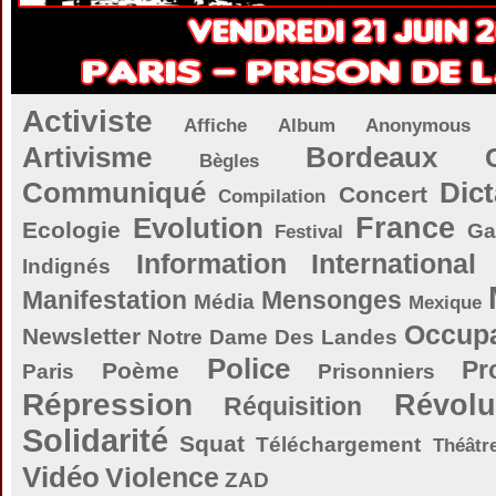
Activiste
Affiche
Album
Anonymous
Artivisme
Bordeaux
Bègles
Communiqué
Dict
Concert
Compilation
Evolution
France
Ecologie
Ga
Festival
Information
International
Indignés
Manifestation
Mensonges
Média
Mexique
Occupa
Newsletter
Notre Dame Des Landes
Police
Pr
Poème
Paris
Prisonniers
Répression
Révolu
Réquisition
Solidarité
Squat
Téléchargement
Théâtr
Vidéo
Violence
ZAD