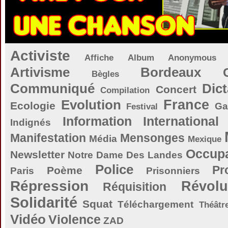
Activiste
Affiche
Album
Anonymous
Artivisme
Bordeaux
Bègles
Communiqué
Dict
Concert
Compilation
Evolution
France
Ecologie
Ga
Festival
Information
International
Indignés
Manifestation
Mensonges
Média
Mexique
Occupa
Newsletter
Notre Dame Des Landes
Police
Pr
Poème
Paris
Prisonniers
Répression
Révolu
Réquisition
Solidarité
Squat
Téléchargement
Théâtr
Vidéo
Violence
ZAD