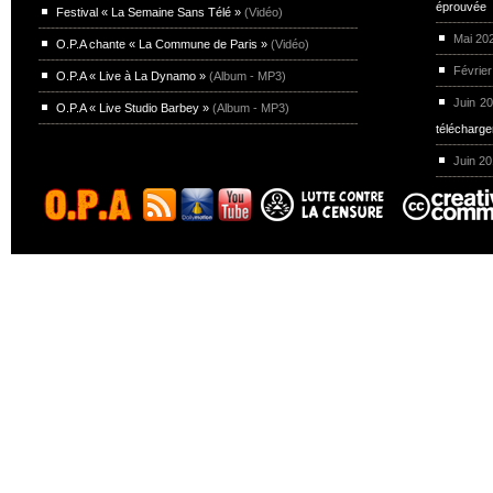
éprouvée
Festival « La Semaine Sans Télé »
(Vidéo)
Mai 20
O.P.A chante « La Commune de Paris »
(Vidéo)
Février
O.P.A « Live à La Dynamo »
(Album - MP3)
Juin 2
O.P.A « Live Studio Barbey »
(Album - MP3)
télécharg
Juin 2