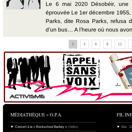
Le 6 mai 2020 Désobéir, une u
éprouvée Le 1er décembre 1955,
Parks, dite Rosa Parks, refusa d’
d’un bus… A l’heure où nous avon
0
3
6
9
12
MÉDIATHÈQUE » O.P.A.
FIL INF
Concert à la « Rockschool Barbey »
(Vidéo)
Mai 