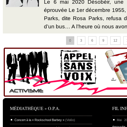
Le 6 mai 2020 Désobéir, une u
éprouvée Le 1er décembre 1955,
Parks, dite Rosa Parks, refusa d’
d’un bus… A l’heure où nous avon
0
3
6
9
12
MÉDIATHÈQUE » O.P.A.
FIL INF
Concert à la « Rockschool Barbey »
(Vidéo)
Mai 
éprouvée