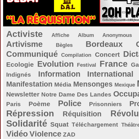
Activiste
Affiche
Album
Anonymous
Artivisme
Bordeaux
Bègles
Communiqué
Dict
Concert
Compilation
Evolution
France
Ecologie
Ga
Festival
Information
International
Indignés
Manifestation
Mensonges
Média
Mexique
Occupa
Newsletter
Notre Dame Des Landes
Police
Pr
Poème
Paris
Prisonniers
Répression
Révolu
Réquisition
Solidarité
Squat
Téléchargement
Théâtr
Vidéo
Violence
ZAD