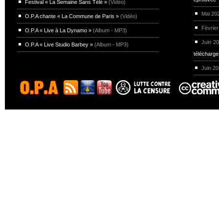
Festival « La Semaine Sans Télé »
(Vidéo)
Mai 20
O.P.A chante « La Commune de Paris »
(Vidéo)
Février
O.P.A « Live à La Dynamo »
(Album - MP3)
Juin 2
O.P.A « Live Studio Barbey »
(Album - MP3)
télécharg
Juin 2