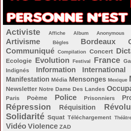
Activiste
Affiche
Album
Anonymous
Artivisme
Bordeaux
Bègles
Communiqué
Dict
Concert
Compilation
Evolution
France
Ecologie
Ga
Festival
Information
International
Indignés
Manifestation
Mensonges
Média
Mexique
Occupa
Newsletter
Notre Dame Des Landes
Police
Pr
Poème
Paris
Prisonniers
Répression
Révolu
Réquisition
Solidarité
Squat
Téléchargement
Théâtr
Vidéo
Violence
ZAD