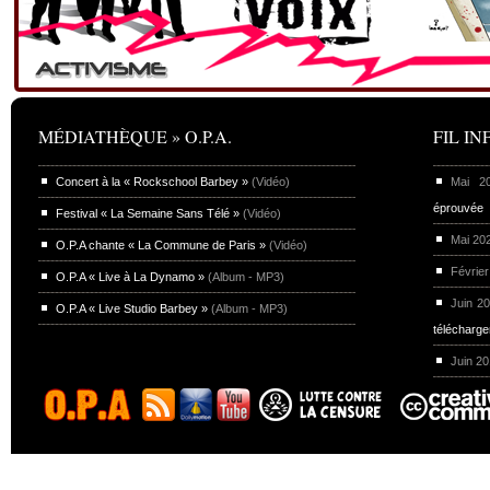
MÉDIATHÈQUE » O.P.A.
FIL INF
Concert à la « Rockschool Barbey »
(Vidéo)
Mai 
éprouvée
Festival « La Semaine Sans Télé »
(Vidéo)
Mai 20
O.P.A chante « La Commune de Paris »
(Vidéo)
Février
O.P.A « Live à La Dynamo »
(Album - MP3)
Juin 2
O.P.A « Live Studio Barbey »
(Album - MP3)
télécharg
Juin 2