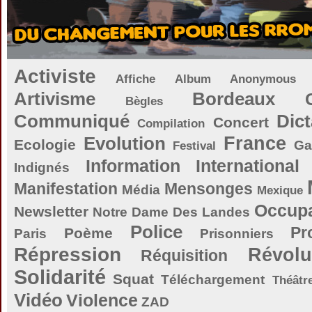
Activiste
Affiche
Album
Anonymous
Artivisme
Bordeaux
Bègles
Communiqué
Dict
Concert
Compilation
Evolution
France
Ecologie
Ga
Festival
Information
International
Indignés
Manifestation
Mensonges
Média
Mexique
Occupa
Newsletter
Notre Dame Des Landes
Police
Pr
Poème
Paris
Prisonniers
Répression
Révolu
Réquisition
Solidarité
Squat
Téléchargement
Théâtr
Vidéo
Violence
ZAD