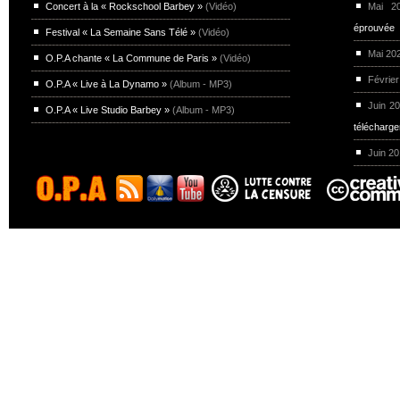
Concert à la « Rockschool Barbey »
(Vidéo)
Mai 
éprouvée
Festival « La Semaine Sans Télé »
(Vidéo)
Mai 20
O.P.A chante « La Commune de Paris »
(Vidéo)
Février
O.P.A « Live à La Dynamo »
(Album - MP3)
Juin 2
O.P.A « Live Studio Barbey »
(Album - MP3)
télécharg
Juin 2