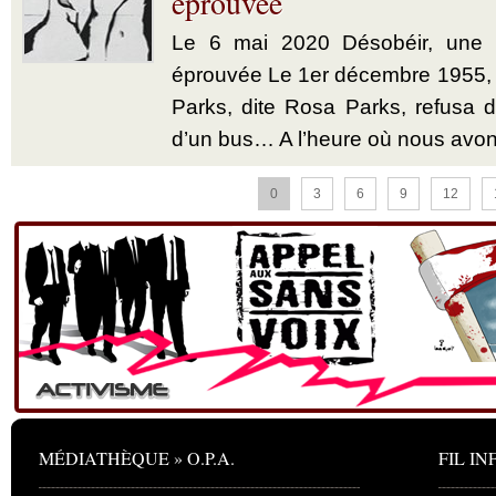
éprouvée
Le 6 mai 2020 Désobéir, une u
éprouvée Le 1er décembre 1955,
Parks, dite Rosa Parks, refusa d’
d’un bus… A l’heure où nous avon
0
3
6
9
12
MÉDIATHÈQUE » O.P.A.
FIL INF