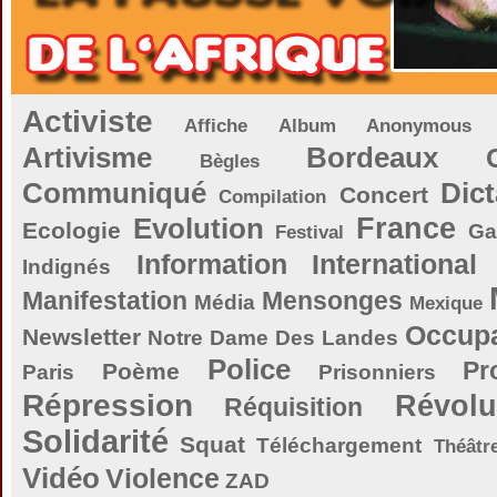
Activiste
Affiche
Album
Anonymous
Artivisme
Bordeaux
Bègles
Communiqué
Dict
Concert
Compilation
Evolution
France
Ecologie
Ga
Festival
Information
International
Indignés
Manifestation
Mensonges
Média
Mexique
Occupa
Newsletter
Notre Dame Des Landes
Police
Pr
Poème
Paris
Prisonniers
Répression
Révolu
Réquisition
Solidarité
Squat
Téléchargement
Théâtr
Vidéo
Violence
ZAD