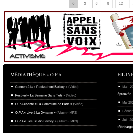
0
3
6
9
12
MÉDIATHÈQUE » O.P.A.
FIL INF
Concert à la « Rockschool Barbey »
(Vidéo)
Mai 
éprouvée
Festival « La Semaine Sans Télé »
(Vidéo)
Mai 20
O.P.A chante « La Commune de Paris »
(Vidéo)
Février
O.P.A « Live à La Dynamo »
(Album - MP3)
Juin 2
O.P.A « Live Studio Barbey »
(Album - MP3)
télécharg