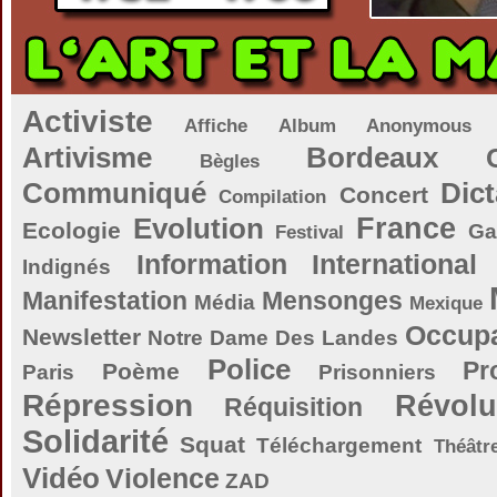
Activiste
Affiche
Album
Anonymous
Artivisme
Bordeaux
Bègles
Communiqué
Dict
Concert
Compilation
Evolution
France
Ecologie
Ga
Festival
Information
International
Indignés
Manifestation
Mensonges
Média
Mexique
Occupa
Newsletter
Notre Dame Des Landes
Police
Pr
Poème
Paris
Prisonniers
Répression
Révolu
Réquisition
Solidarité
Squat
Téléchargement
Théâtr
Vidéo
Violence
ZAD