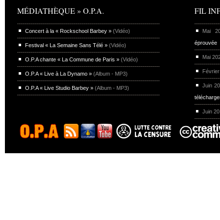
MÉDIATHÈQUE » O.P.A.
FIL INF
Concert à la « Rockschool Barbey »
(Vidéo)
Mai 
éprouvée
Festival « La Semaine Sans Télé »
(Vidéo)
Mai 20
O.P.A chante « La Commune de Paris »
(Vidéo)
Février
O.P.A « Live à La Dynamo »
(Album - MP3)
Juin 2
O.P.A « Live Studio Barbey »
(Album - MP3)
télécharg
Juin 2