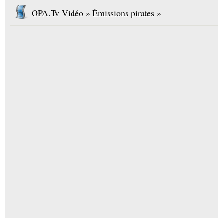
OPA.Tv Vidéo » Émissions pirates »