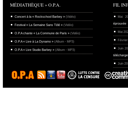
MÉDIATHÈQUE » O.P.A.
FIL INF
Concert à la « Rockschool Barbey »
(Vidéo)
Mai 
éprouvée
Festival « La Semaine Sans Télé »
(Vidéo)
Mai 20
O.P.A chante « La Commune de Paris »
(Vidéo)
Février
O.P.A « Live à La Dynamo »
(Album - MP3)
Juin 2
O.P.A « Live Studio Barbey »
(Album - MP3)
télécharg
Juin 2