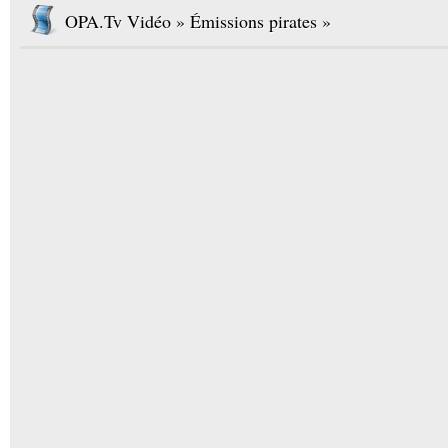
OPA.Tv Vidéo » Émissions pirates »