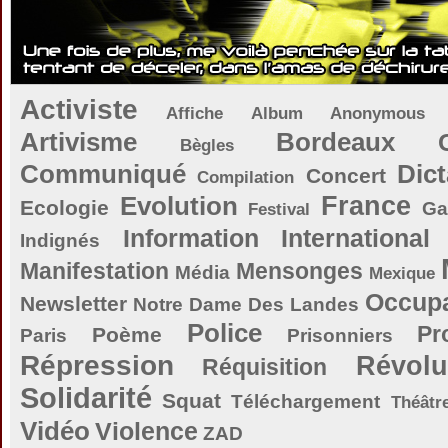
Activiste
Affiche
Album
Anonymous
Artivisme
Bordeaux
Bègles
Communiqué
Dict
Concert
Compilation
Evolution
France
Ecologie
Ga
Festival
Information
International
Indignés
Manifestation
Mensonges
Média
Mexique
Occupa
Newsletter
Notre Dame Des Landes
Police
Pr
Poème
Paris
Prisonniers
Répression
Révolu
Réquisition
Solidarité
Squat
Téléchargement
Théâtr
Vidéo
Violence
ZAD