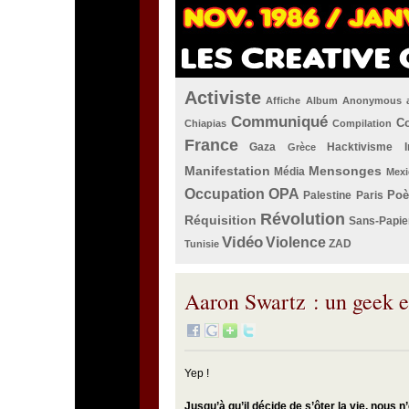
Activiste
Affiche
Album
Anonymous
Communiqué
Co
Chiapias
Compilation
France
Gaza
Hacktivisme
Grèce
Manifestation
Mensonges
Média
Mexi
Occupation
OPA
Po
Palestine
Paris
Révolution
Réquisition
Sans-Papie
Vidéo
Violence
ZAD
Tunisie
Aaron Swartz : un geek e
Yep !
Jusqu’à qu’il décide de s’ôter la vie, nous