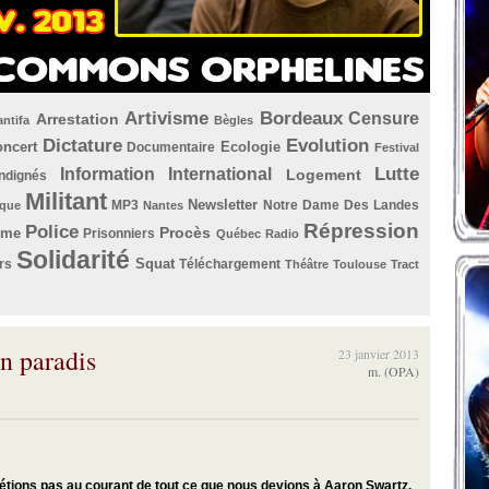
Artivisme
Bordeaux
Censure
Arrestation
antifa
Bègles
Dictature
Evolution
ncert
Ecologie
Documentaire
Festival
Lutte
Information
International
Logement
Indignés
Militant
Newsletter
MP3
Notre Dame Des Landes
que
Nantes
Répression
Police
Procès
ème
Prisonniers
Québec
Radio
Solidarité
Squat
rs
Téléchargement
Théâtre
Toulouse
Tract
n paradis
23 janvier 2013
m. (OPA)
 n’étions pas au courant de tout ce que nous devions à Aaron Swartz.