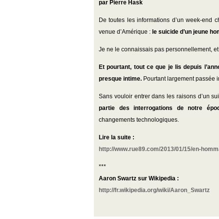
par Pierre Hask
De toutes les informations d’un week-end ch
venue d’Amérique :
le suicide d’un jeune h
Je ne le connaissais pas personnellement, et
Et pourtant, tout ce que je lis depuis l’a
presque intime.
Pourtant largement passée i
Sans vouloir entrer dans les raisons d’un su
partie des interrogations de notre ép
changements technologiques.
Lire la suite :
http://www.rue89.com/2013/01/15/en-homm
***
Aaron Swartz sur Wikipedia :
http://fr.wikipedia.org/wiki/Aaron_Swartz