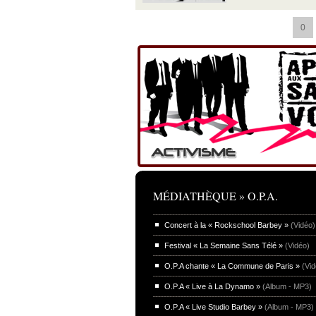
0
MÉDIATHÈQUE » O.P.A.
Concert à la « Rockschool Barbey »
(Vidéo)
Festival « La Semaine Sans Télé »
(Vidéo)
O.P.A chante « La Commune de Paris »
(Vid
O.P.A « Live à La Dynamo »
(Album - MP3)
O.P.A « Live Studio Barbey »
(Album - MP3)