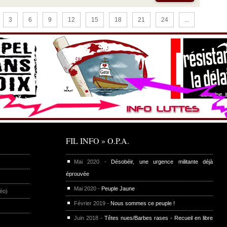
3
6
9
12
15
18
21
24
...
FIL INFO » O.P.A.
Mai 2020 -
Désobéir, une urgence militante déjà
éprouvée
Mai 2020 -
Peuple Jaune
éo)
Février 2019 -
Nous sommes ce peuple !
Juin 2018 -
Têtes nues/Barbes rases - Recueil en libre