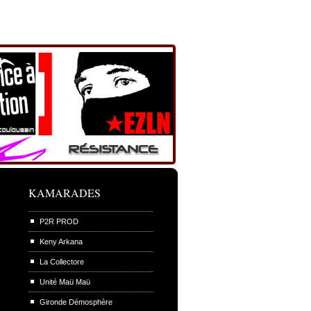
KAMARADES
P2R PROD
Keny Arkana
La Collectore
Unité Maü Maü
Gironde Démosphère